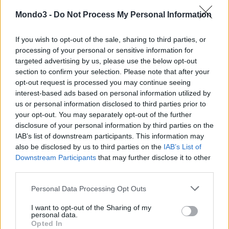
Connettività mobile:
Mondo3 -
Do Not Process My Personal Information
Nel primo trimestre del 2017, il Regno Unito ha nuovamente
If you wish to opt-out of the sale, sharing to third parties, or
registrato la velocità di connessione media più elevata pari a
processing of your personal or sensitive information for
26 Mbps, seguito a breve distanza dalla Germania 24,1 Mbps.
targeted advertising by us, please use the below opt-out
section to confirm your selection. Please note that after your
Tra i paesi e le regioni europee incluse nel monitoraggio, 19
opt-out request is processed you may continue seeing
hanno registrato una velocità di connessione mobile media
interest-based ads based on personal information utilized by
uguale o superiore a 10 Mbps.
us or personal information disclosed to third parties prior to
your opt-out. You may separately opt-out of the further
disclosure of your personal information by third parties on the
Annunciate durante il primo trimestre 2017, ecco alcune
IAB’s list of downstream participants. This information may
novità che fanno prevedere la continuazione del trend di
also be disclosed by us to third parties on the
IAB’s List of
crescita per l’adozione e la velocità della banda larga:
Downstream Participants
that may further disclose it to other
third parties.
TIM di Telecom Italia ha pubblicizzato piani di un nuovo ISP
Personal Data Processing Opt Outs
che fornisce banda larga basata su fibra a 300 Mbps per
le aree rurali e poco servite nel paese.
I want to opt-out of the Sharing of my
personal data.
Nel Regno Unito, BT ha annunciato il lancio del suo servizio a
Opted In