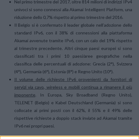
Nel primo trimestre del 2017, oltre 814 milioni di indirizzi IPv4
univoci si sono connessi alla Akamai Intelligent Platform, una
riduzione dello 0,7% rispetto al primo trimestre del 2016.
Il Belgio si è confermato il leader globale nell’adozione dello
standard IPv6, con il 38% di connessioni alla piattaforma
Akamai avvenute tramite IPv6, con un calo del 19% rispetto
al trimestre precedente. Altri cinque paesi europei si sono
classificati tra i primi 10 paesi/aree geografiche nella
classifica delle percentuali di adozione: Grecia (2°), Svizzera
(4°), Germania (6°), Estonia (8°) e Regno Unito (10°).
Il volume delle richieste IPv6 provenienti da fornitori di
servizi via cavo, wireless e mobili continua a rimanere il più
imponente
. In Europa, Sky Broadband (Regno Unito),
TELENET (Belgio) e Kabel Deutschland (Germania) si sono
collocate ai primi posti con il 62%, il 55% e il 49% delle
rispettive richieste a doppio stack inviate ad Akamai tramite
IPv6 nei propri paesi.