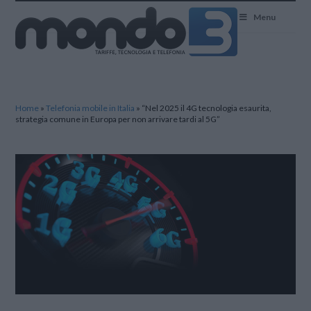
Mondo3
Menu
Home
»
Telefonia mobile in Italia
»
“Nel 2025 il 4G tecnologia esaurita,
strategia comune in Europa per non arrivare tardi al 5G”