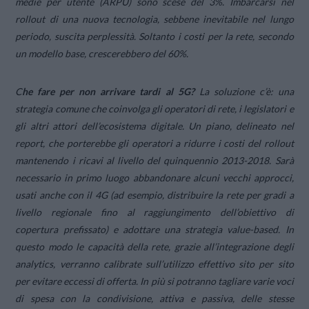
medie per utente (ARPU) sono scese del 3%. Imbarcarsi nel
rollout di una nuova tecnologia, sebbene inevitabile nel lungo
periodo, suscita perplessità. Soltanto i costi per la rete, secondo
un modello base, crescerebbero del 60%.
C
he fare per non arrivare tardi al 5G?
La soluzione c’è: una
strategia comune che coinvolga gli operatori di rete, i legislatori e
gli altri attori dell’ecosistema digitale. Un piano, delineato nel
report, che porterebbe gli operatori a ridurre i costi del rollout
mantenendo i ricavi al livello del quinquennio 2013-2018. Sarà
necessario in primo luogo abbandonare alcuni vecchi approcci,
usati anche con il 4G (ad esempio, distribuire la rete per gradi a
livello regionale fino al raggiungimento dell’obiettivo di
copertura prefissato) e adottare una strategia value-based. In
questo modo le capacità della rete, grazie all’integrazione degli
analytics, verranno calibrate sull’utilizzo effettivo sito per sito
per evitare eccessi di offerta. In più si potranno tagliare varie voci
di spesa con la condivisione, attiva e passiva, delle stesse