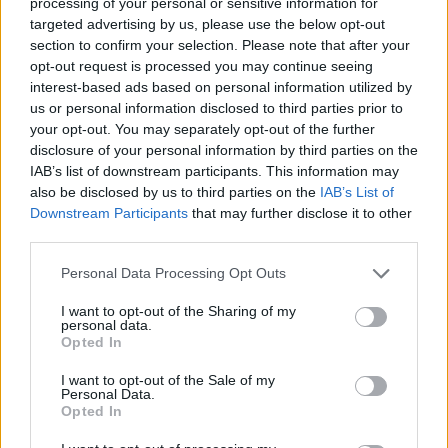
processing of your personal or sensitive information for
possibilità nuove e prestazioni migliori (ma non per la nuova
targeted advertising by us, please use the below opt-out
tecnologia in sé). Con questi accorgimenti (meno spese, più ricavi)
section to confirm your selection. Please note that after your
opt-out request is processed you may continue seeing
si potranno raggiungere i livelli di bilancio 2013-2018.
interest-based ads based on personal information utilized by
Anche
i governi sono chiamati ad agevolare la transizione
: sia
us or personal information disclosed to third parties prior to
nella fase di installazione delle nuove infrastrutture (con regole
your opt-out. You may separately opt-out of the further
più semplici e incoraggiando la condivisione delle stesse celle) sia
disclosure of your personal information by third parties on the
promuovendo i cambiamenti tariffari. Ad esempio, allargando lo
IAB’s list of downstream participants. This information may
spettro delle frequenze disponibili concedendole a prezzi più
also be disclosed by us to third parties on the
IAB’s List of
Downstream Participants
that may further disclose it to other
bassi.
third parties.
Infine, servirà una mano anche da parte di
altri soggetti:
le
imprese che gestiscono le stazioni, per esempio, dovranno
Personal Data Processing Opt Outs
adottare subito la nuova tecnologia, se possibile, con prezzi
I want to opt-out of the Sharing of my
adeguati a incentivare l’installazione del 5G; i produttori di
personal data.
telefoni e tablet, che distribuiranno dispositivi in grado di
Opted In
funzionare anche con la nuova tecnologia; i fornitori di contenuti
I want to opt-out of the Sale of my
e piattaforme digitali, che in vista di una diversificazione dei
Personal Data.
Opted In
prezzi saranno chiamati a elaborare l’offerta dei nuovi servizi
garantiti dal 5G (la realtà aumentata, per esempio) in consonanza