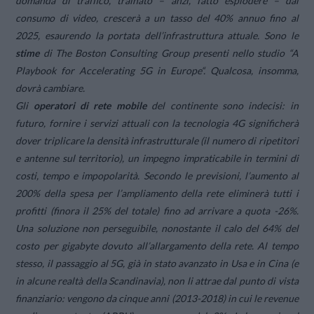
domanda di traffico, trainato – anzi, fatto esplodere – dal
consumo di video, crescerà a un tasso del 40% annuo fino al
2025, esaurendo la portata dell’infrastruttura attuale. Sono le
stime
di
The Boston Consulting Group
presenti nello studio “
A
Playbook for Accelerating 5G in Europe
“. Qualcosa, insomma,
dovrà cambiare.
Gli
operatori di rete mobile
del continente sono indecisi: in
futuro, fornire i servizi attuali con la tecnologia 4G significherà
dover triplicare la densità infrastrutturale (
il numero di ripetitori
e antenne sul territorio
), un impegno impraticabile in termini di
costi, tempo e impopolarità. Secondo le previsioni, l’aumento al
200% della spesa per l’ampliamento della rete eliminerà tutti i
profitti (finora il 25% del totale) fino ad arrivare a quota -26%.
Una soluzione non perseguibile, nonostante il calo del 64% del
costo per gigabyte dovuto all’allargamento della rete. Al tempo
stesso, il passaggio al 5G, già in stato avanzato in Usa e in Cina (e
in alcune realtà della Scandinavia), non li attrae dal punto di vista
finanziario: vengono da cinque anni (2013-2018) in cui le revenue