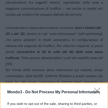
infrastrutture tra soggetti diversi, soprattutto nelle aree a
maggiore concentrazione di traffico – ma anche in quelle più
isolate, per evitare che vengano tagliate dal servizio.
L’infrastruttura stessa dovrà essere rinnovata:
fuori i sistemi del
2G e del 3G
, dentro le reti “auto-ottimizzanti” (self-optimizing),
che sanno adattare in modo automatico le configurazioni di
sistema alle esigenze del traffico. Per ulteriori risparmi, si potrà
anche
riconvertire al 5G le celle del 4G delle zone meno
trafficate
. Tutto questo abbatterebbe i costi del modello base del
25%.
Sul fronte delle revenue, serve intervenire sul sistema, ormai
consolidato, delle tariffe. L’offerta illimitata a prezzi sempre più
bassi ha, alla lunga, compresso le entrate degli operatori. In
futuro, con l’introduzione della nuova tecnologia, potranno (anzi,
Mondo3 -
Do Not Process My Personal Information
dovranno) predisporre piani diversificati a seconda dei servizi
offerti. Il rischio di alienarsi la clientela è basso: secondo le
If you wish to opt-out of the sale, sharing to third parties, or
ricerche gli utenti sarebbero disposti a pagare di più per