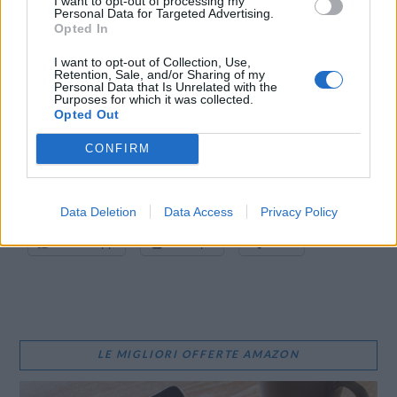
I want to opt-out of processing my
Personal Data for Targeted Advertising.
con le esigenze degli operatori di rete. Magari con partnership
Opted In
studiate allo scopo.
I want to opt-out of Collection, Use,
Retention, Sale, and/or Sharing of my
Personal Data that Is Unrelated with the
Comunicato stampa
Purposes for which it was collected.
Opted Out
CONDIVIDI QUESTO ARTICOLO:
CONFIRM
E-mail
LinkedIn
Facebook
X
Mastodon
Telegram
Data Deletion
Data Access
Privacy Policy
WhatsApp
Stampa
Altro
LE MIGLIORI OFFERTE AMAZON