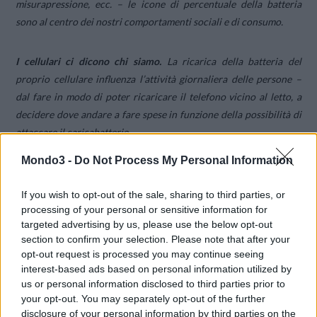
misurapressione, ecc. – le icone di percentuale della batteria
sono al centro dei nostri comportamenti sociali e di consumo.
I cellulari ci dicono chi siamo.
La ricarica della batteria del
proprio cellulare influenza l’attività giornaliera delle persone –
dal fare in modo di poter ricaricare il telefono vicino al letto, a
decidere dove andare a fare spese in funzione della possibilità di
attaccare il caricabatterie.
Mondo3 -
Do Not Process My Personal Information
Lo studio suggerisce inoltre che questa dipendenza significa che
le persone ormai si definiscono e giudicano gli altri in base alla
If you wish to opt-out of the sale, sharing to third parties, or
loro
gestione della batteria.
processing of your personal or sensitive information for
targeted advertising by us, please use the below opt-out
section to confirm your selection. Please note that after your
I partecipanti che monitorano la carica di batteria e fanno in
opt-out request is processed you may continue seeing
modo di mantenere un buon livello di carica si autodefiniscono
interest-based ads based on personal information utilized by
“maniaci del controllo”, “pignoli”, “programmatori”, “un po’
us or personal information disclosed to third parties prior to
ossessivo-compulsivi”.
your opt-out. You may separately opt-out of the further
disclosure of your personal information by third parties on the
Chi lascia regolarmente che la batteria del proprio telefono si