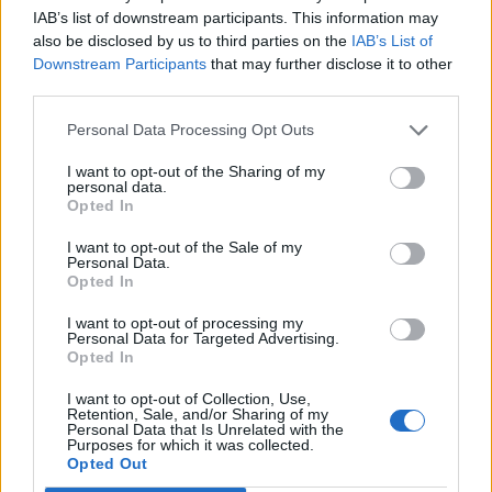
IAB’s list of downstream participants. This information may
scarichi viene definito “dannatamente frustrante”,
also be disclosed by us to third parties on the
IAB’s List of
“disorganizzato”, “sconsiderato”.
Downstream Participants
that may further disclose it to other
third parties.
“A
bbiamo notato che le persone che lasciano scaricare il telefono
Personal Data Processing Opt Outs
vengono viste dagli altri come sfasate rispetto alla norma sociale
di restare connessi e pertanto incapaci di essere membri
I want to opt-out of the Sharing of my
personal data.
competenti della società
“, ha dichiarato il Dott. Robinson. “
Il
Opted In
nesso che ci lega ai nostri cellulari è talmente stretto che la
I want to opt-out of the Sale of my
nostra incapacità di gestire efficacemente la carica della batteria
Personal Data.
diventa sinonimo d’incapacità di gestire la propria vita
.”
Opted In
I want to opt-out of processing my
Personal Data for Targeted Advertising.
NOTA:
l’articolo
Portable Technology and Multi-Domain Energy
Opted In
Consumption
sarà pubblicato sulla rivista Marketing Theory.
I want to opt-out of Collection, Use,
Retention, Sale, and/or Sharing of my
Personal Data that Is Unrelated with the
Purposes for which it was collected.
Opted Out
CONDIVIDI QUESTO ARTICOLO: