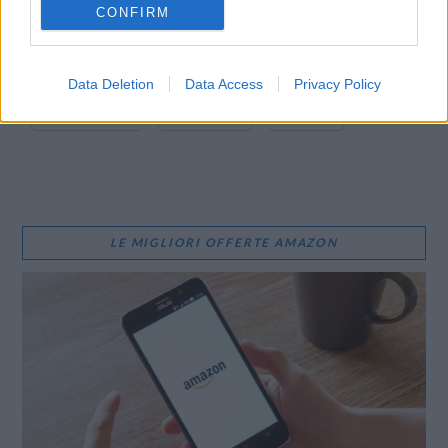
CONFIRM
E-mail
LinkedIn
Facebook
X
Mastodon
Telegram
Data Deletion
Data Access
Privacy Policy
WhatsApp
Stampa
Altro
LE MIGLIORI OFFERTE AMAZON