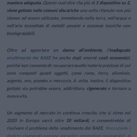
maniera adeguata
. Questo vuol dire che più di
1 dispositivo su 2,
viene gettato nelle comuni discariche
una volta ritenuto non più
idoneo ad essere utilizzato, immettendo nella terra, nell’acqua e
nell’aria tonnellate di metalli pesanti e sostanze tossiche non
biodegradabili.
Oltre ad apportare un
danno all’ambiente
, l’
inadeguato
smaltimento dei RAEE
ha anche degli enormi
costi economici
,
poiché non consente di recuperare quelle materie preziose di cui
sono composti questi oggetti, come rame, ferro, alluminio,
argento, oro, piombo e mercurio. A volte, inoltre, il dispositivo
gettato via potrebbe essere, addirittura,
rigenerato
e tornare a
nuova vita.
Un segmento di mercato in continua crescita, che si stima nel
2020 in Europa varrà oltre
10 miliardi
, e consentirebbe di
risolvere il problema dello smaltimento dei RAEE.
Nonostante i
devices rigenerati possano garantire prestazioni equiparabili ai