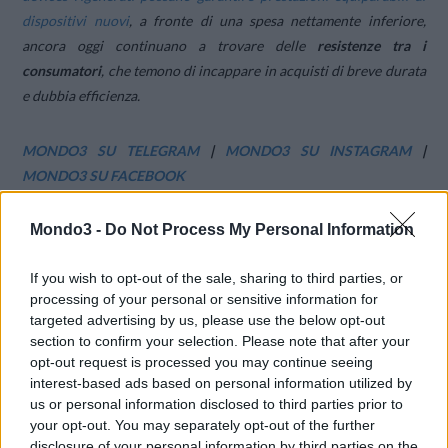
dispositivi nuovi
, a fronte di una spesa nettamente inferiore,
ancora oggi continuano a trovare delle
resistenze tra i
consumatori
, che temono di incappare in acquisti di breve durata
e dubbia efficienza.
MONDO3 SU TELEGRAM
|
MONDO3 SU INSTAGRAM
|
MONDO3 SU FACEBOOK
“
La maggior
Mondo3 -
Do Not Process My Personal Information
parte delle
persone si
If you wish to opt-out of the sale, sharing to third parties, or
ferma al
processing of your personal or sensitive information for
concetto di
targeted advertising by us, please use the below opt-out
‘usato’
section to confirm your selection. Please note that after your
pensando che,
opt-out request is processed you may continue seeing
interest-based ads based on personal information utilized by
soprattutto nel
us or personal information disclosed to third parties prior to
campo della
your opt-out. You may separately opt-out of the further
tecnologia, sia
disclosure of your personal information by third parties on the