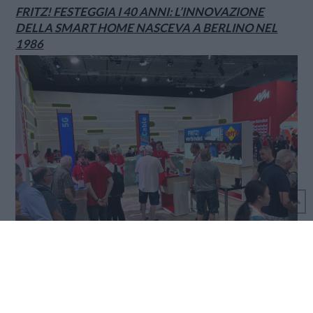
FRITZ! FESTEGGIA I 40 ANNI: L’INNOVAZIONE
DELLA SMART HOME NASCEVA A BERLINO NEL
1986
XIAOMI SKYNOMAD: IL NUOVO SUV
INTELLIGENTE CHE RIRIDEFINISCE LO SPAZIO DI
BORDO