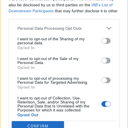
tratta del gruppo che ha sicuramente una minor propensione a
also be disclosed by us to third parties on the
IAB’s List of
scrivere SMS”, ha affermato
Francesca Quagliata
,
Digital
Downstream Participants
that may further disclose it to other
third parties.
Marketing Strategist
di Skebby
, che ha proseguito: “Il motivo che
li porta a preferire gli SMS per ricevere comunicazioni
Personal Data Processing Opt Outs
transazionali o promozionali probabilmente risiede proprio nel
I want to opt-out of the Sharing of my
fatto che vengano considerati del tutto esterni alla sfera privata,
personal data.
quindi, decisamente meno invasivi rispetto alla messaggistica
Opted In
istantanea e per questo anche molto efficaci in ambito business”.
I want to opt-out of the Sale of my
Personal Data.
Opted In
CS
I want to opt-out of processing my
Personal Data for Targeted Advertising.
Photo
by Marco Verch Professional Photographer and Speaker
Opted In
(CC BY 2.0) u
I want to opt-out of Collection, Use,
Retention, Sale, and/or Sharing of my
Personal Data that Is Unrelated with the
Purposes for which it was collected.
Opted Out
CONDIVIDI QUESTO ARTICOLO:
CONFIRM