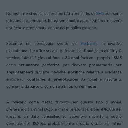
Nonostante si possa essere portati a pensarlo, gli
SMS
non sono
prossimi alla pensione, bensì sono molto apprezzati per ricevere
notifiche e promemoria anche dal pubblico giovane.
Secondo un sondaggio svolto da
Skebby.it
, l’innovativa
piattaforma che offre servizi professionali di mobile marketing &
service, infatti, i
giovani fino a 34 anni
indicano proprio l’
SMS
come
strumento preferito
per ricevere
promemoria per
appuntamenti
di visite mediche,
notifiche
relative a scadenze
imminenti,
conferme di prenotazioni
da hotel e ristoranti,
consegna da parte di corrieri e altri tipi di
reminder
.
A indicarlo come mezzo favorito per questo tipo di avvisi,
preferendolo a WhatsApp, e-mail e telefonate, è ben il
46.8% dei
giovani
, un dato sensibilmente superiore rispetto a quello
generale del 32,20%, probabilmente proprio grazie alla minor