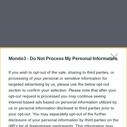
Proprio perché vengono considerati un veicolo per informazioni
Mondo3 -
Do Not Process My Personal Information
importanti, gli SMS vantano un ottimo tasso di apertura (
75,42%)
anche per chi ha un’età fino a 34 anni, un dato che è emerso da
If you wish to opt-out of the sale, sharing to third parties, or
processing of your personal or sensitive information for
un altro recente sondaggio di Skebby.it. Seppur inferiore al dato
targeted advertising by us, please use the below opt-out
medio del 93,33%, infatti, questo risultato consente agli SMS di
section to confirm your selection. Please note that after your
svettare
anche
come strumento di marketing
per l’invio di
opt-out request is processed you may continue seeing
promozioni o offerte,
anche quando destinate ai giovani
.
interest-based ads based on personal information utilized by
us or personal information disclosed to third parties prior to
your opt-out. You may separately opt-out of the further
“Tra i risultati emersi dalla nostra indagine ci hanno
disclosure of your personal information by third parties on the
particolarmente colpito quelli relativi ai giovani, proprio perché si
IAB’s list of downstream participants. This information may