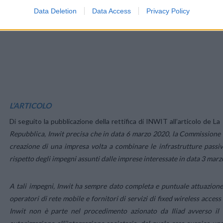
Data Deletion
Data Access
Privacy Policy
L’ARTICOLO
Di seguito la pubblicazione della rettifica di INWIT all’articolo de La
Repubblica, Inwit precisa che in data 6 marzo 2020, la Commissione
creazione di una impresa volta a combinare le infrastrutture passiv
rispetto degli impegni assunti dalle imprese interessate in data 3 mar
A tali impegni, Inwit ha sempre dato completa e puntuale attuazione, s
operatori di rete mobile e fornitori di servizi di fixed wireless access 
Inwit non è parte nel procedimento azionato da Iliad avverso i