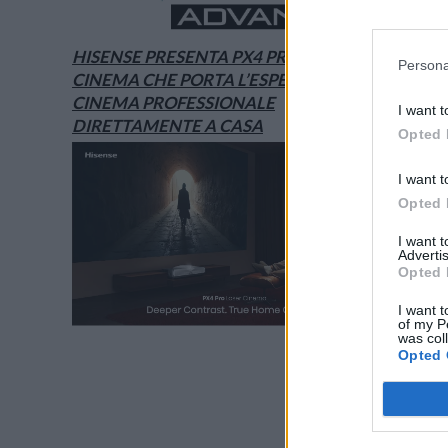
HISENSE PRESENTA PX4 PRO, IL LASER
Persona
CINEMA CHE PORTA L’ESPERIENZA DEL
CINEMA PROFESSIONALE
I want t
DIRETTAMENTE A CASA
Opted 
I want t
Opted 
I want 
Advertis
Opted 
I want t
of my P
was col
Opted 