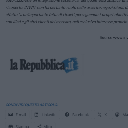
autorizzazione all’integrazione societaria, del quale essa auspica un
ricoperto. INWIT non ha pertanto ruolo nelle asserite negoziazioni, di c
affatto “a un’importante fetta di ricavi”, perseguendo i propri obietti
con Iliad e gli altri clienti del mercato, nell’esclusivo interesse proprio e 
Source www.inwi
CONDIVIDI QUESTO ARTICOLO:
E-mail
LinkedIn
Facebook
X
Ma
Stampa
Altro