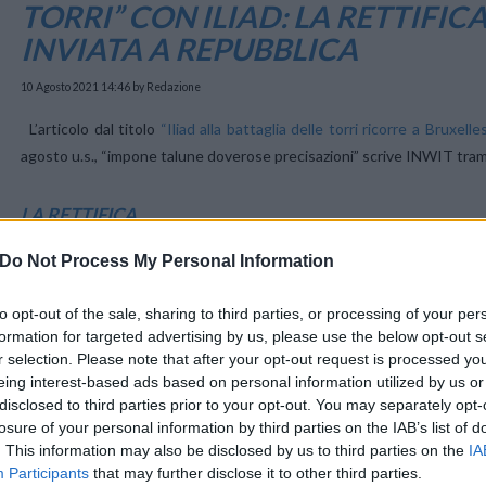
TORRI” CON ILIAD: LA RETTIFIC
INVIATA A REPUBBLICA
10 Agosto 2021 14:46
by Redazione
L’articolo dal titolo
“Iliad alla battaglia delle torri ricorre a Bruxell
agosto u.s., “impone talune doverose precisazioni” scrive INWIT tramit
LA RETTIFICA
In data 6 marzo 2020, la Commissione Europea ha dichiarato compatibi
Do Not Process My Personal Information
combinare le infrastrutture passive di telecomunicazioni mobili in It
imprese interessate in data 3 marzo 2020. A tali impegni, INWIT ha 
to opt-out of the sale, sharing to third parties, or processing of your per
formale e sostanziale, a beneficio di tutti gli operatori di rete mobile 
formation for targeted advertising by us, please use the below opt-out s
Paese. In tale contesto, si precisa altresì che INWIT non è parte
r selection. Please note that after your opt-out request is processed y
eing interest-based ads based on personal information utilized by us or
provvedimento della Commissione Europea di autorizzazione all’i
disclosed to third parties prior to your opt-out. You may separately opt-
definizione, in coerenza con il ruolo di neutral host ricoperto.
losure of your personal information by third parties on the IAB’s list of
. This information may also be disclosed by us to third parties on the
IA
INWIT non ha pertanto ruolo nelle asserite negoziazioni, di cui pure si 
Participants
that may further disclose it to other third parties.