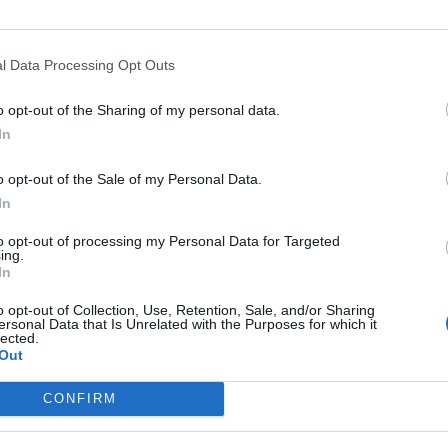
un’importante fetta di ricavi”, perseguendo i propri obiettivi di massim
gli altri clienti del mercato, nell’esclusivo interesse proprio e di tutti gli
l Data Processing Opt Outs
MONDO3 SU TELEGRAM
|
MONDO3 SU INSTAGRAM
|
MONDO3 
o opt-out of the Sharing of my personal data.
In
o opt-out of the Sale of my Personal Data.
In
to opt-out of processing my Personal Data for Targeted
ing.
In
o opt-out of Collection, Use, Retention, Sale, and/or Sharing
ersonal Data that Is Unrelated with the Purposes for which it
lected.
Out
CONFIRM