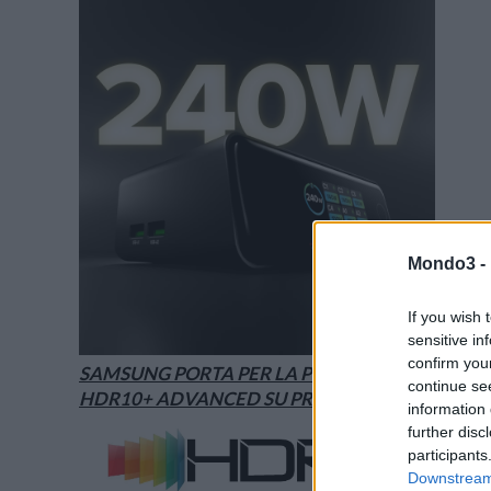
Mondo3 -
If you wish 
sensitive in
confirm you
SAMSUNG PORTA PER LA PRIMA VOLTA
continue se
HDR10+ ADVANCED SU PRIME VIDEO
information 
further disc
participants
Downstream 