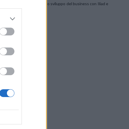
izzazione dei profitti e dello sviluppo del business con Iliad e
 azionisti.
SU FACEBOOK