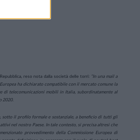
 Repubblica, reso nota dalla società delle torri:
“In una mail a
 Europea ha dichiarato compatibile con il mercato comune la
e di telecomunicazioni mobili in Italia, subordinatamente al
zo 2020.
otto il profilo formale e sostanziale, a beneficio di tutti gli
attivi nel nostro Paese. In tale contesto, si precisa altresì che
l menzionato provvedimento della Commissione Europea di