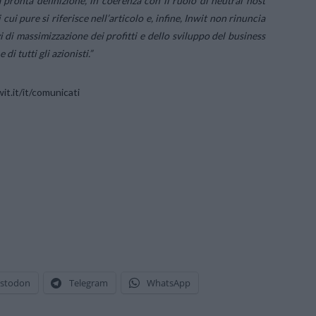
a pronta definizione, in coerenza con il ruolo di neutral host
ui pure si riferisce nell’articolo e, infine, Inwit non rinuncia
vi di massimizzazione dei profitti e dello sviluppo del business
di tutti gli azionisti.”
t.it/it/comunicati
stodon
Telegram
WhatsApp