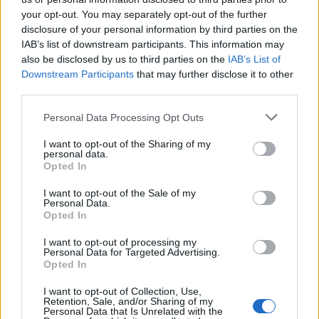
agli operatori di potenziare le loro reti e fornire velocità e tempi
your opt-out. You may separately opt-out of the further
di risposta 5G più rapidi. È anche efficiente dal punto di vista
disclosure of your personal information by third parties on the
energetico, il che è importante per noi e per i nostri clienti”
.
IAB’s list of downstream participants. This information may
also be disclosed by us to third parties on the
IAB’s List of
Downstream Participants
that may further disclose it to other
third parties.
Un tipo di antenna che vedremo anche in Italia. Ad
oggi nessun competitor ha una soluzione così
Personal Data Processing Opt Outs
leggera e compatta, ma ancor più importante
I want to opt-out of the Sharing of my
sottolineare la grande attenzione verso l’efficienza
personal data.
Opted In
energetica
#transizioneecologica
https://t.co/xZQONflEwF
I want to opt-out of the Sale of my
Personal Data.
Opted In
— Francesco Peluso (@pelo80)
September 21, 2021
I want to opt-out of processing my
Personal Data for Targeted Advertising.
Opted In
I want to opt-out of Collection, Use,
Retention, Sale, and/or Sharing of my
Personal Data that Is Unrelated with the