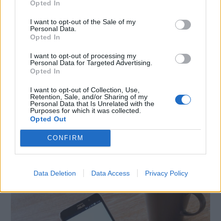
Opted In
I want to opt-out of the Sale of my
Personal Data.
Opted In
CONDIVIDI QUESTO ARTICOLO:
I want to opt-out of processing my
Personal Data for Targeted Advertising.
Opted In
E-mail
LinkedIn
Facebook
I want to opt-out of Collection, Use,
X
Mastodon
Telegram
Retention, Sale, and/or Sharing of my
Personal Data that Is Unrelated with the
Purposes for which it was collected.
WhatsApp
Stampa
Altro
Opted Out
CONFIRM
Data Deletion
Data Access
Privacy Policy
LE MIGLIORI OFFERTE AMAZON