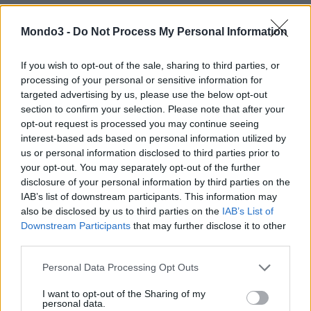
dati) ad elevate prestazioni, anche in luoghi caratterizzati da alta
densità di affollamento,
garantendo piena e pari copertura di
Mondo3 -
Do Not Process My Personal Information
segnale a tutti gli operatori telefonici nazionali
. Il sistema
DAS, cablato in fibra e
già predisposto per lo
standard 5G
, è
If you wish to opt-out of the sale, sharing to third parties, or
costituito da una rete di antenne settoriali a basso impatto
processing of your personal or sensitive information for
targeted advertising by us, please use the below opt-out
elettromagnetico.
section to confirm your selection. Please note that after your
opt-out request is processed you may continue seeing
Secondo i dati tecnici aggregati raccolti da Cellnex Italia, durante
interest-based ads based on personal information utilized by
le circa 3 ore di concerto sono stati
scambiati più di 9 Terabyte
us or personal information disclosed to third parties prior to
your opt-out. You may separately opt-out of the further
di dati in download e quasi 4 in upload
, con un picco massimo
disclosure of your personal information by third parties on the
avvenuto all’ inizio del concerto che ha toccato, in download, più
IAB’s list of downstream participants. This information may
di 1,6 Terabyte e un numero di utenti connessi
also be disclosed by us to third parties on the
IAB’s List of
contemporaneamente pari a oltre 70.000.
Downstream Participants
that may further disclose it to other
third parties.
Il sistema DAS installato è, inoltre, il fattore abilitante di due
Personal Data Processing Opt Outs
ulteriori soluzioni innovative dedicate alla sicurezza in occasione
dei grandi eventi: una App con “SOS Button” per dispositivi
I want to opt-out of the Sharing of my
personal data.
mobili e il sistema “Push To Talk Over Cellular”.