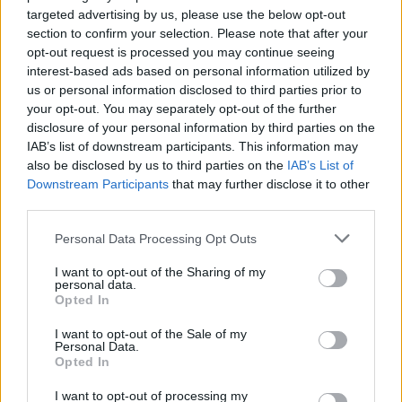
“potenza di fuoco finanziaria” a disposizione delle imprese per
targeted advertising by us, please use the below opt-out
investimenti e acquisizioni
– è stata pari al 31 dicembre di
section to confirm your selection. Please note that after your
ciascun anno, in media a poco meno di 120 miliardi di dollari,
opt-out request is processed you may continue seeing
interest-based ads based on personal information utilized by
rispetto ai circa 500 miliardi a disposizione delle piattaforme. Tali
us or personal information disclosed to third parties prior to
somme eccedono di gran lunga il fabbisogno per le normali
your opt-out. You may separately opt-out of the further
attività operative, ed in parte rilevante vengono reinvestite in
disclosure of your personal information by third parties on the
titoli del debito pubblico, azioni, obbligazioni ed altri strumenti
IAB’s list of downstream participants. This information may
finanziari dando conseguentemente luogo ad ulteriori introiti. Ad
also be disclosed by us to third parties on the
IAB’s List of
esempio, nel 2021 il reddito ante imposte delle piattaforme
Downstream Participants
that may further disclose it to other
third parties.
risulta superiore al margine netto (la differenza tra le due poste è
sostanzialmente rappresentativa della gestione finanziaria) per
Personal Data Processing Opt Outs
circa 25 miliardi (378 vs 352) mentre, corrispondentemente, nelle
I want to opt-out of the Sharing of my
telco è inferiore di 8 miliardi (131 vs 139 miliardi di dollari).
personal data.
Conseguentemente risulta notevolmente diversa la rilevanza che
Opted In
le poste contabili a breve termine hanno in rapporto all’attivo
I want to opt-out of the Sale of my
patrimoniale complessivo: nel 2021, per le piattaforme questo
Personal Data.
Opted In
rapporto è pari al 28,2% contro il 5,1% delle telco. Analoghe
risultanze si ottengono guardando al più ampio perimetro
I want to opt-out of processing my