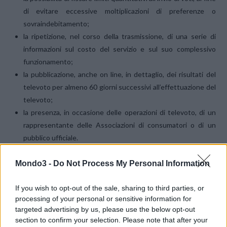
di evitare eccessive moltiplicazioni di preferenze o
sovraindebitamento;
la ripetizione, nel corso della trasmissione, di una serie di
informazioni sul costo del servizio e sul suo complessivo
funzionamento;
la pubblicazione, anche on line, in dettaglio, dei risultati del
televoto per almeno 60 giorni successivi all’effettuazione del
televoto;
la presenza, in occasione delle operazioni di televoto, di un
rappresentante delle Associazioni di consumatori o di un
pubblico ufficiale.
Mondo3 -
Do Not Process My Personal Information
La delibera relativa all’
avvio della consultazione pubblica
, che
avrà durata di 30 giorni, è disponibile sul sito web dell’Autorità
If you wish to opt-out of the sale, sharing to third parties, or
(www.agcom.it).
processing of your personal or sensitive information for
targeted advertising by us, please use the below opt-out
Il confronto con tutti i soggetti interessati servirà ad acquisire le
section to confirm your selection. Please note that after your