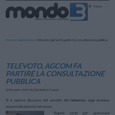
Mondo3
Menu
Home
»
Legislazione
»
Televoto, AgCom fa partire la consultazione pubblica
TELEVOTO, AGCOM FA
PARTIRE LA CONSULTAZIONE
PUBBLICA
22 Dicembre 2010 14:23
by Andrea Trapani
Si è spesso discusso del servizio del
televoto
, oggi arrivano
nuove indicazioni in tal senso.
“
Regole certe per assicurare