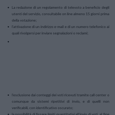
La redazione di un regolamento di televoto a beneficio degli
utenti del servizio, consultabile on line almeno 15 giorni prima
della votazione;
l’attivazione di un indirizzo e-mail e di un numero telefonico ai
quali rivolgersi per inviare segnalazioni o reclami;
l’esclusione dai conteggi dei voti ricevuti tramite call center o
comunque da sistemi ripetitivi di invio, e di quelli non
verificabili, con identificativo oscurato;
la possibilità di fissare limiti quantitativi all’invio di voti, al fine