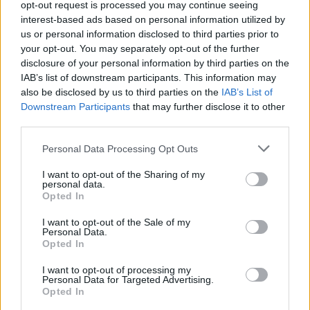
opt-out request is processed you may continue seeing
loro osservazioni sulla base di un documento, anch’esso
interest-based ads based on personal information utilized by
pubblicato sul sito web dell’Autorità: nel documento, oltre ad
us or personal information disclosed to third parties prior to
illustrare le motivazioni dei singoli interventi ipotizzati, saranno
your opt-out. You may separately opt-out of the further
poste al pubblico specifiche domande di approfondimento per
disclosure of your personal information by third parties on the
conoscere in maniera più puntuale i problemi, anche tecnici,
IAB’s list of downstream participants. This information may
also be disclosed by us to third parties on the
IAB’s List of
inerenti all’utilizzo del televoto.
Downstream Participants
that may further disclose it to other
third parties.
CONDIVIDI QUESTO ARTICOLO:
Personal Data Processing Opt Outs
E-mail
LinkedIn
Facebook
I want to opt-out of the Sharing of my
X
Mastodon
Telegram
personal data.
Opted In
WhatsApp
Stampa
Altro
I want to opt-out of the Sale of my
Personal Data.
Opted In
I want to opt-out of processing my
Personal Data for Targeted Advertising.
Opted In
LE MIGLIORI OFFERTE AMAZON