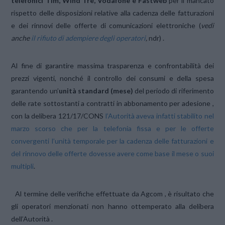
telefonici Tim, Wind Tre, Vodafone e Fastweb
per il mancato
rispetto delle disposizioni relative alla cadenza delle fatturazioni
e dei rinnovi delle offerte di comunicazioni elettroniche (
vedi
anche
il rifiuto di adempiere degli operatori
,
ndr) .
Al fine di garantire massima trasparenza e confrontabilità dei
prezzi vigenti, nonché il controllo dei consumi e della spesa
garantendo un’
unità standard (mese)
del periodo di riferimento
delle rate sottostanti a contratti in abbonamento per adesione ,
con la delibera 121/17/CONS
l’Autorità aveva infatti stabilito nel
marzo scorso che per la telefonia fissa e per le offerte
convergenti l’unità temporale per la cadenza delle fatturazioni e
del rinnovo delle offerte dovesse avere come base il mese o suoi
multipli
.
Al termine delle verifiche effettuate da Agcom , è risultato che
gli operatori menzionati non hanno ottemperato alla delibera
dell’Autorità .