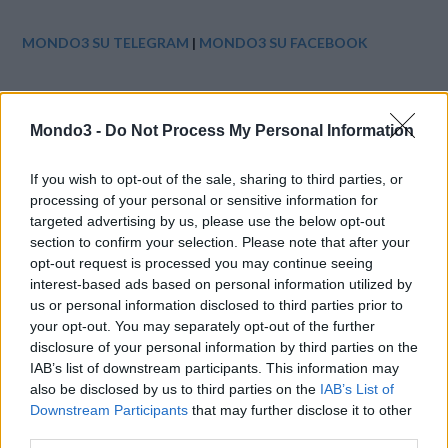
MONDO3 SU TELEGRAM
|
MONDO3 SU FACEBOOK
Agcom sta inoltre valutando l’adozione di ulteriori iniziative ,
anche per evitare che le condotte dei principali operatori di
Mondo3 -
Do Not Process My Personal Information
telecomunicazioni possa no causare un effetto di
“trascinamento” verso altri settori, caratterizzati dalle stesse
If you wish to opt-out of the sale, sharing to third parties, or
modalità di fruizione dei servizi .
processing of your personal or sensitive information for
targeted advertising by us, please use the below opt-out
section to confirm your selection. Please note that after your
CONDIVIDI QUESTO ARTICOLO:
opt-out request is processed you may continue seeing
interest-based ads based on personal information utilized by
E-mail
LinkedIn
Facebook
us or personal information disclosed to third parties prior to
your opt-out. You may separately opt-out of the further
X
Mastodon
Telegram
disclosure of your personal information by third parties on the
IAB’s list of downstream participants. This information may
WhatsApp
Stampa
Altro
also be disclosed by us to third parties on the
IAB’s List of
Downstream Participants
that may further disclose it to other
third parties.