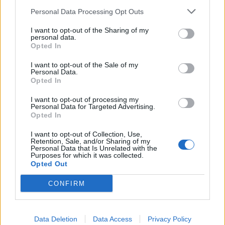
Personal Data Processing Opt Outs
LE MIGLIORI OFFERTE AMAZON
I want to opt-out of the Sharing of my
personal data.
Opted In
I want to opt-out of the Sale of my
Personal Data.
Opted In
I want to opt-out of processing my
Personal Data for Targeted Advertising.
Opted In
I want to opt-out of Collection, Use,
Retention, Sale, and/or Sharing of my
Personal Data that Is Unrelated with the
Purposes for which it was collected.
Opted Out
CONFIRM
SMARTPHONE E NON SOLO: TECNOGAZZETTA
XIAOMI PRESENTA I NUOVI REDMI 17 SERIES,
FOCUS SU AUTONOMIA E INTRATTENIMENTO
Data Deletion
Data Access
Privacy Policy