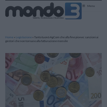
Mondo3
Menu
Home
»
Legislazione
»
Tanto tuonò AgCom che alla fine piovve: sanzioni ai
gestori che non tornano alla fatturazione mensile