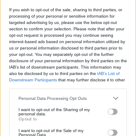
ricevendo risposte che hanno fatto decidere l’Autorità Garante
If you wish to opt-out of the sale, sharing to third parties, or
di continuare con la propria attività di indagine e per ogni singolo
processing of your personal or sensitive information for
provvedimento è stato deciso che ognuno di esse deve
targeted advertising by us, please use the below opt-out
concludersi entro novanta giorni dalla notificazione dello stesso.
section to confirm your selection. Please note that after your
opt-out request is processed you may continue seeing
interest-based ads based on personal information utilized by
Al contempo l’avvio del procedimento prevede anche l’eventuale
us or personal information disclosed to third parties prior to
irrogazione della sanzione pecuniaria prevista dall’art. 27, comma
your opt-out. You may separately opt-out of the further
12, del Codice del Consumo.
disclosure of your personal information by third parties on the
Tra l’altro, proprio lo scorso anno, arrivò una
sanzione per la
IAB’s list of downstream participants. This information may
mancata ottemperanza a diversi operatori telefonici
.
also be disclosed by us to third parties on the
IAB’s List of
Downstream Participants
that may further disclose it to other
third parties.
Source
agcm.it
Personal Data Processing Opt Outs
I want to opt-out of the Sharing of my
personal data.
Opted In
CONDIVIDI QUESTO ARTICOLO:
I want to opt-out of the Sale of my
E-mail
LinkedIn
Facebook
Personal Data.