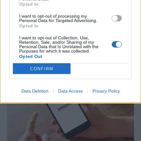
Opted In
X
Mastodon
Telegram
I want to opt-out of processing my
Personal Data for Targeted Advertising.
WhatsApp
Stampa
Altro
Opted In
I want to opt-out of Collection, Use,
Retention, Sale, and/or Sharing of my
Personal Data that Is Unrelated with the
Purposes for which it was collected.
Opted Out
LE MIGLIORI OFFERTE AMAZON
CONFIRM
Data Deletion
Data Access
Privacy Policy