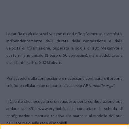
La tariffa è calcolata sul volume di dati effettivamente scambiato,
indipendentemente dalla durata della connessione e dalla
velocità di trasmissione. Superata la soglia di 100 Megabyte il
costo rimane uguale (1 euro e 50 centesimi), ma è addebitato a
scatti anticipati di 200 kilobyte.
Per accedere alla connessione è necessario configurare il proprio
telefono cellulare con un punto di accesso
APN
mobile.erg.it
.
Il Cliente che necessita di un supporto per la configurazione può
andare sul sito www.ergmobile.it e consultare la scheda di
configurazione manuale relativa alla marca e al modello del suo
cellulare tra quelle rese disponibili.