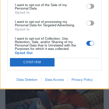
I want to opt-out of the Sale of my
Personal Data.
Opted In
I want to opt-out of processing my
Personal Data for Targeted Advertising.
Opted In
SMARTPHONE E NON SOLO: TECNOGAZZETTA
I want to opt-out of Collection, Use,
Retention, Sale, and/or Sharing of my
Personal Data that Is Unrelated with the
XIAOMI PRESENTA I NUOVI REDMI 17 SERIES,
Purposes for which it was collected.
FOCUS SU AUTONOMIA E INTRATTENIMENTO
Opted Out
CONFIRM
Data Deletion
Data Access
Privacy Policy