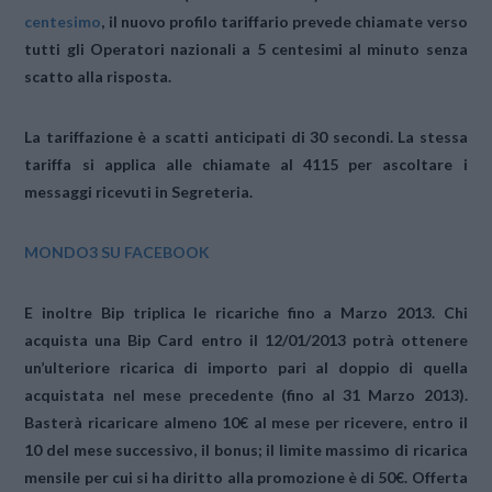
centesimo
, il nuovo profilo tariffario prevede chiamate verso
tutti gli Operatori nazionali a
5 centesimi al minuto senza
scatto alla risposta
.
La tariffazione è a scatti anticipati di 30 secondi. La stessa
tariffa si applica alle chiamate al 4115 per ascoltare i
messaggi ricevuti in Segreteria.
MONDO3 SU FACEBOOK
E inoltre Bip triplica le ricariche fino a Marzo 2013. Chi
acquista una Bip Card entro il 12/01/2013 potrà ottenere
un’ulteriore ricarica di importo pari al doppio di quella
acquistata nel mese precedente (fino al 31 Marzo 2013).
Basterà ricaricare almeno 10€ al mese per ricevere, entro il
10 del mese successivo, il bonus; il limite massimo di ricarica
mensile per cui si ha diritto alla promozione è di 50€. Offerta