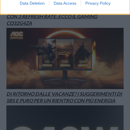
Data Deletion
Data Access
Privacy Policy
AGON BY AOC PRESENTA IL NUOVO MONITOR
CON 3 REFRESH RATE: ECCO IL GAMING
CQ32G4ZA
DI RITORNO DALLE VACANZE? I SUGGERIMENTI DI
SBS E PURO PER UN RIENTRO CON PIÙ ENERGIA