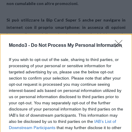
non cumulabile con altre promozioni.
Si può utilizzare la
Bip Card Super 5
anche per
navigare in
internet
con il proprio smartphone: in assenza di opzioni
internet, il costo della navigazione, che sarà addebitato solo
nei giorni di effettivo utilizzo, è di 1€ al giorno fino a 50MB di
Mondo3 -
Do Not Process My Personal Information
traffico incluso, al superamento dei quali sarà addebitato 1€
per ogni 50MB ulteriori di navigazione.
If you wish to opt-out of the sale, sharing to third parties, or
processing of your personal or sensitive information for
targeted advertising by us, please use the below opt-out
AGGIORNAMENTO 9.1
Bip Mobile ha annunciato
di aver
section to confirm your selection. Please note that after your
messo in vendita altre sim dopo il successo dell’iniziativa
opt-out request is processed you may continue seeing
interest-based ads based on personal information utilized by
us or personal information disclosed to third parties prior to
CONDIVIDI QUESTO ARTICOLO:
your opt-out. You may separately opt-out of the further
E-mail
LinkedIn
Facebook
disclosure of your personal information by third parties on the
IAB’s list of downstream participants. This information may
X
Mastodon
Telegram
also be disclosed by us to third parties on the
IAB’s List of
Downstream Participants
that may further disclose it to other
WhatsApp
Stampa
Altro