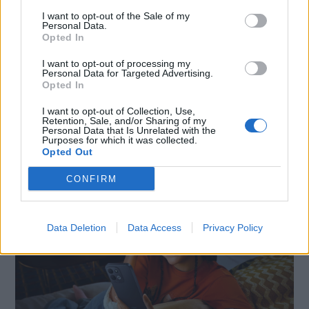
I want to opt-out of the Sale of my
Personal Data.
Opted In
I want to opt-out of processing my
Personal Data for Targeted Advertising.
Opted In
SMARTPHONE E NON SOLO: TECNOGAZZETTA
I want to opt-out of Collection, Use,
Retention, Sale, and/or Sharing of my
Personal Data that Is Unrelated with the
XIAOMI PRESENTA I NUOVI REDMI 17 SERIES,
Purposes for which it was collected.
FOCUS SU AUTONOMIA E INTRATTENIMENTO
Opted Out
CONFIRM
Data Deletion
Data Access
Privacy Policy