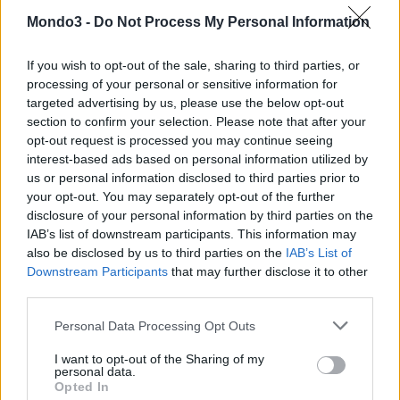
Mondo3 -
Do Not Process My Personal Information
CONDIVIDI QUESTO ARTICOLO:
If you wish to opt-out of the sale, sharing to third parties, or
E-mail
LinkedIn
Facebook
processing of your personal or sensitive information for
targeted advertising by us, please use the below opt-out
X
Mastodon
Telegram
section to confirm your selection. Please note that after your
opt-out request is processed you may continue seeing
WhatsApp
Stampa
Altro
interest-based ads based on personal information utilized by
us or personal information disclosed to third parties prior to
your opt-out. You may separately opt-out of the further
disclosure of your personal information by third parties on the
IAB’s list of downstream participants. This information may
also be disclosed by us to third parties on the
IAB’s List of
LE MIGLIORI OFFERTE AMAZON
Downstream Participants
that may further disclose it to other
third parties.
Personal Data Processing Opt Outs
I want to opt-out of the Sharing of my
personal data.
Opted In