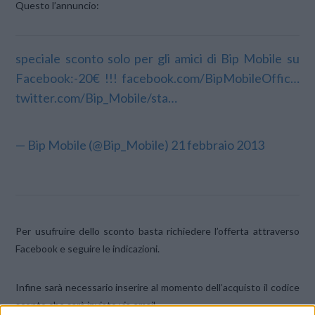
Questo l’annuncio:
speciale sconto solo per gli amici di Bip Mobile su
Facebook:-20€ !!!
facebook.com/BipMobileOffic…
twitter.com/Bip_Mobile/sta…
— Bip Mobile (@Bip_Mobile)
21 febbraio 2013
Per usufruire dello sconto basta richiedere l’offerta attraverso
Facebook e seguire le indicazioni.
Infine sarà necessario inserire al momento dell’acquisto il codice
sconto che sarà inviato via email