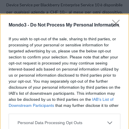
Device Service per Blackberry Enterprise Service 10 è disponibile
per qualsiasi azienda a CHF 10.– al mese per ogni dispositivo.
L’opzione avanzata BlackBerry Enterprise 10 è in grado di
Mondo3 -
Do Not Process My Personal Information
soddisfare i requisiti speciali in materia di sicurezza di clienti
istituzionali o di grandi aziende con standard più elevati per
If you wish to opt-out of the sale, sharing to third parties, or
quanto riguarda sicurezza e gestibilità. Al costo di CHF 26.– al
processing of your personal or sensitive information for
mese per ciascun dispositivo, suddetta opzione permette il
targeted advertising by us, please use the below opt-out
controllo completo di tutti i dispositivi BlackBerry integrati,
section to confirm your selection. Please note that after your
incluso il Managed Service.
opt-out request is processed you may continue seeing
interest-based ads based on personal information utilized by
us or personal information disclosed to third parties prior to
Il nuovo smartphone BlackBerry Z10 4G in esclusiva da
your opt-out. You may separately opt-out of the further
Swisscom
disclosure of your personal information by third parties on the
IAB’s list of downstream participants. This information may
also be disclosed by us to third parties on the
IAB’s List of
Swisscom lancia inoltre sul mercato svizzero il nuovo BlackBerry
Downstream Participants
that may further disclose it to other
Z10, il primo smartphone con l’innovativa tecnologia BlackBerry
third parties.
10 OS. Il BlackBerry Z10 è attualmente lo smartphone
Personal Data Processing Opt Outs
BlackBerry più veloce e più avanzato, che si adatta