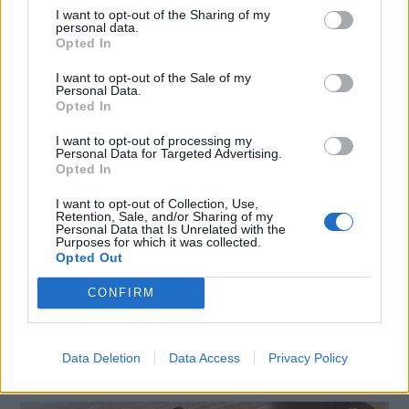
costantemente alle esigenze dei clienti.
I want to opt-out of the Sharing of my
personal data.
Opted In
Il nuovo BlackBerry Z10 compatibile con la tecnologia 4G è ora
disponibile in esclusiva presso lo Swisscom Online Shop a CHF
I want to opt-out of the Sale of my
Personal Data.
49.− (con NATEL business infinity XL, 24 mesi).
Opted In
I want to opt-out of processing my
CONDIVIDI QUESTO ARTICOLO:
Personal Data for Targeted Advertising.
Opted In
E-mail
LinkedIn
Facebook
I want to opt-out of Collection, Use,
Retention, Sale, and/or Sharing of my
X
Mastodon
Telegram
Personal Data that Is Unrelated with the
Purposes for which it was collected.
Opted Out
WhatsApp
Stampa
Altro
CONFIRM
Data Deletion
Data Access
Privacy Policy
LE MIGLIORI OFFERTE AMAZON