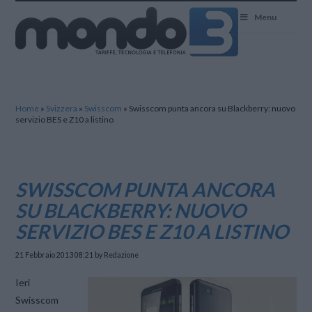
Mondo3
Menu
Home
»
Svizzera
»
Swisscom
»
Swisscom punta ancora su Blackberry: nuovo
servizio BES e Z10 a listino
SWISSCOM PUNTA ANCORA
SU BLACKBERRY: NUOVO
SERVIZIO BES E Z10 A LISTINO
21 Febbraio 2013 08:21
by Redazione
Ieri
Swisscom