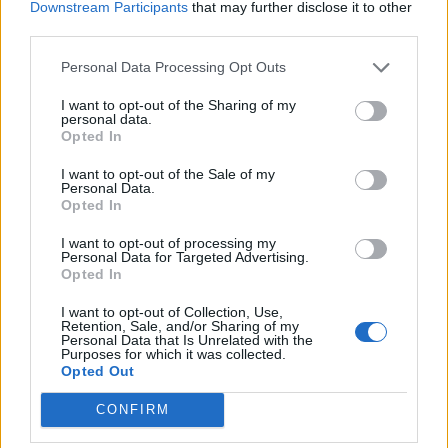
Affari. Il traffico voce e SMS deve essere fruito nel
Downstream Participants
that may further disclose it to other
rispetto dei principi di buona fede e correttezza,
third parties.
nonché in conformità all’uso personale del servizio
Personal Data Processing Opt Outs
di cui all’art 7.2 delle condizioni generali di
I want to opt-out of the Sharing of my
Contratto.
personal data.
Opted In
Le tariffe indicate sono da intendersi IVA inclusa.
I want to opt-out of the Sale of my
Personal Data.
Opted In
I want to opt-out of processing my
Personal Data for Targeted Advertising.
Il piano “Zero Pensieri Infinito” può essere attivato anche dai già
Opted In
clienti PosteMobile che richiedono il
cambio del piano
I want to opt-out of Collection, Use,
tariffari
o.
Retention, Sale, and/or Sharing of my
Personal Data that Is Unrelated with the
Purposes for which it was collected.
Opted Out
CONDIVIDI QUESTO ARTICOLO:
E-mail
LinkedIn
Facebook
CONFIRM
X
Mastodon
Telegram