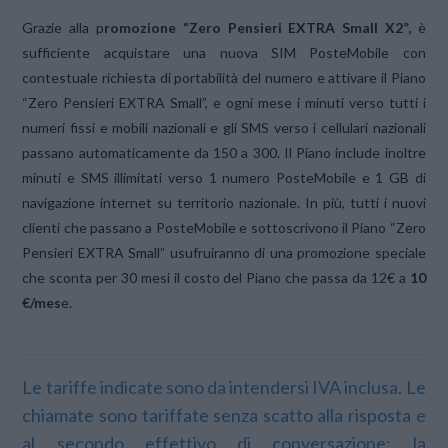
Grazie alla p
romozione “Zero Pensieri EXTRA Small X2”,
è
sufficiente acquistare una nuova SIM PosteMobile con
contestuale richiesta di portabilità del numero e attivare il Piano
“Zero Pensieri EXTRA Small”, e ogni mese i minuti verso tutti i
numeri fissi e mobili nazionali e gli SMS verso i cellulari nazionali
passano automaticamente da 150 a 300. Il Piano include inoltre
minuti e SMS illimitati verso 1 numero PosteMobile e 1 GB di
navigazione internet su territorio nazionale. In più, tutti i nuovi
clienti che passano a PosteMobile e sottoscrivono il Piano “Zero
Pensieri EXTRA Small” usufruiranno di una promozione speciale
che sconta per 30 mesi il costo del Piano che passa da 12€ a
10
€/mes
e.
Le tariffe indicate sono da intendersi IVA inclusa. Le
chiamate sono tariffate senza scatto alla risposta e
al secondo effettivo di conversazione; la