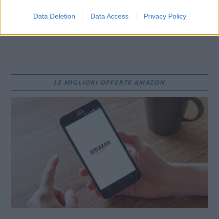
Data Deletion
Data Access
Privacy Policy
WhatsApp
Stampa
Altro
LE MIGLIORI OFFERTE AMAZON