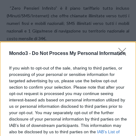
“Zero Pensieri Infinito” è il piano tariffario tutto incluso
(Minuti/SMS/Internet) che offre chiamate illimitate verso tutti i
numeri fissi e mobili nazionali; SMS illimitati verso tutti i mobili
nazionali e 1 Giga/mese di navigazione su territorio nazionale al
costo mensile di 34€.
Mondo3 -
Do Not Process My Personal Information
I MB di navigazione, validi per gli accessi dall’APN
wap.postemobile.it, inclusi nell’ offerta e non utilizzati nel
If you wish to opt-out of the sale, sharing to third parties, or
periodo di riferimento, andranno persi. Superata la soglia di
processing of your personal or sensitive information for
1GB/mese di navigazione la tariffazione applicata sarà di 50
targeted advertising by us, please use the below opt-out
cent/MB in base ai Kbyte effettivamente consumati.
section to confirm your selection. Please note that after your
opt-out request is processed you may continue seeing
interest-based ads based on personal information utilized by
us or personal information disclosed to third parties prior to
Al costo mensile del Piano si aggiunge l’importo
your opt-out. You may separately opt-out of the further
della Tassa di Concessione Governativa pari a
disclosure of your personal information by third parties on the
IAB’s list of downstream participants. This information may
5,16€/mese per Uso Privato e 12,91€/mese per Uso
also be disclosed by us to third parties on the
IAB’s List of