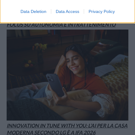
SMARTPHONE E NON SOLO: TECNOGAZZETTA
Data Deletion
Data Access
Privacy Policy
XIAOMI PRESENTA I NUOVI REDMI 17 SERIES,
FOCUS SU AUTONOMIA E INTRATTENIMENTO
INNOVATION IN TUNE WITH YOU: L’AI PER LA CASA
MODERNA SECONDO LG È A IFA 2026