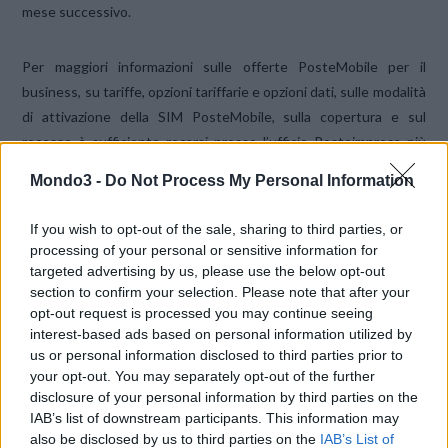
mese successivo.
Per maggiori informazioni sulle offerte PosteMobile per il
business, su tariffe, opzioni tariffarie e opzioni dati, sulle modalità
di attivazione della SIM PosteMobile, sulla copertura e sul
recesso è sufficiente recarsi presso l’ufficio Posteimpresa più
vicino oppure consultare la sezione “Business” del sito
Mondo3 -
Do Not Process My Personal Information
www.postemobile.it o rivolgersi al servizio assistenza clienti al
numero 800.800.160
If you wish to opt-out of the sale, sharing to third parties, or
processing of your personal or sensitive information for
targeted advertising by us, please use the below opt-out
E’ anche possibile richiedere informazioni e ricevere assistenza
section to confirm your selection. Please note that after your
direttamente tramite il Servizio Clienti via chat presente sul sito.
opt-out request is processed you may continue seeing
interest-based ads based on personal information utilized by
CONDIVIDI QUESTO ARTICOLO:
us or personal information disclosed to third parties prior to
your opt-out. You may separately opt-out of the further
E-mail
LinkedIn
Facebook
disclosure of your personal information by third parties on the
IAB’s list of downstream participants. This information may
X
Mastodon
Telegram
also be disclosed by us to third parties on the
IAB’s List of