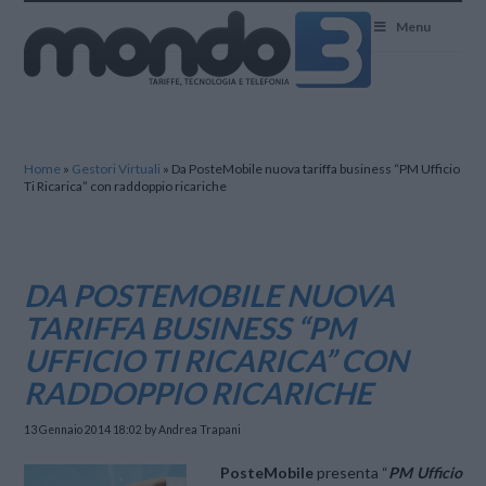
Mondo3
Menu
Home
»
Gestori Virtuali
»
Da PosteMobile nuova tariffa business “PM Ufficio
Ti Ricarica” con raddoppio ricariche
DA POSTEMOBILE NUOVA
TARIFFA BUSINESS “PM
UFFICIO TI RICARICA” CON
RADDOPPIO RICARICHE
13 Gennaio 2014 18:02
by Andrea Trapani
PosteMobile
presenta “
PM Ufficio