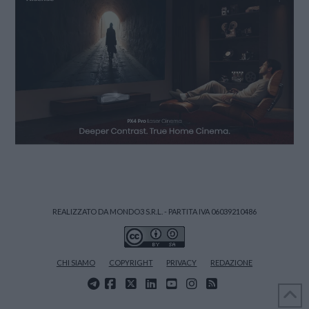
REALIZZATO DA MONDO3 S.R.L. - PARTITA IVA 06039210486
CHI SIAMO
COPYRIGHT
PRIVACY
REDAZIONE
FACEBOOK
X
LINKEDIN
YOUTUBE
INSTAGRAM
RSS