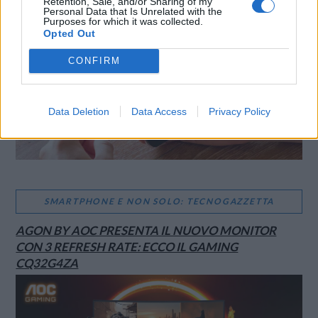
Retention, Sale, and/or Sharing of my
Personal Data that Is Unrelated with the
Purposes for which it was collected.
Opted Out
CONFIRM
Data Deletion
Data Access
Privacy Policy
SMARTPHONE E NON SOLO: TECNOGAZZETTA
AGON BY AOC PRESENTA IL NUOVO MONITOR
CON 3 REFRESH RATE: ECCO IL GAMING
CQ32G4ZA