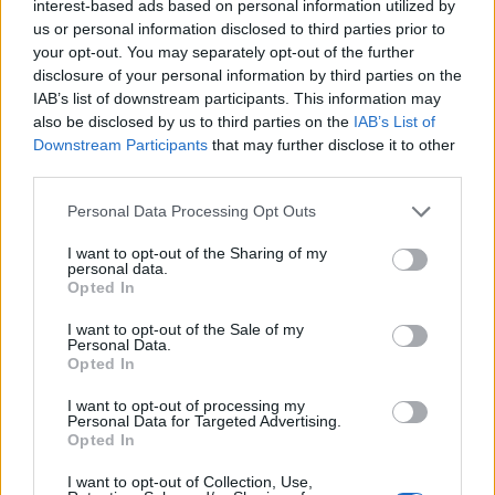
interest-based ads based on personal information utilized by
tecnologia 4G dedicate al mondo del calcio con offerte tutto
us or personal information disclosed to third parties prior to
incluso, ed è il primo Operatore che sviluppa il proprio brand
your opt-out. You may separately opt-out of the further
anche in altri settori attraverso la formula del licensing.
disclosure of your personal information by third parties on the
IAB’s list of downstream participants. This information may
also be disclosed by us to third parties on the
IAB’s List of
CS
Downstream Participants
that may further disclose it to other
third parties.
CONDIVIDI QUESTO ARTICOLO:
Personal Data Processing Opt Outs
E-mail
LinkedIn
Facebook
I want to opt-out of the Sharing of my
personal data.
X
Mastodon
Telegram
Opted In
WhatsApp
Stampa
Altro
I want to opt-out of the Sale of my
Personal Data.
Opted In
I want to opt-out of processing my
Personal Data for Targeted Advertising.
Opted In
LE MIGLIORI OFFERTE AMAZON
I want to opt-out of Collection, Use,