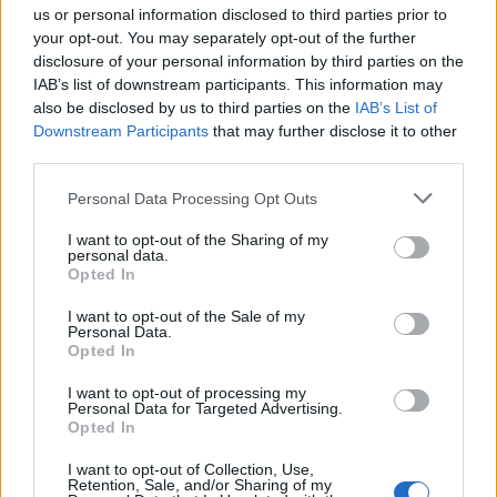
Attenzione.
us or personal information disclosed to third parties prior to
your opt-out. You may separately opt-out of the further
SMART 15
non è compatibile con le promo delle categorie
disclosure of your personal information by third parties on the
“ChiamaTutti”, “Top” e “Smart” e con pacchetti “Web” nazionali.
IAB’s list of downstream participants. This information may
also be disclosed by us to third parties on the
IAB’s List of
CONDIVIDI QUESTO ARTICOLO:
Downstream Participants
that may further disclose it to other
third parties.
E-mail
LinkedIn
Facebook
Personal Data Processing Opt Outs
X
Mastodon
Telegram
I want to opt-out of the Sharing of my
personal data.
WhatsApp
Stampa
Altro
Opted In
I want to opt-out of the Sale of my
Personal Data.
Opted In
I want to opt-out of processing my
LE MIGLIORI OFFERTE AMAZON
Personal Data for Targeted Advertising.
Opted In
I want to opt-out of Collection, Use,
Retention, Sale, and/or Sharing of my