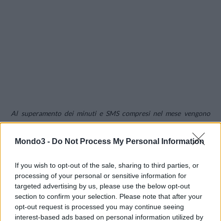
Al superamento dei minuti e SMS compresi nel mese vengono
applicate le condizioni del piano tariffario di base, mentre il
traffico internet è inibito.
Mondo3 -
Do Not Process My Personal Information
Si può attivare
SMART 15
online oppure anche recandosi nel
If you wish to opt-out of the sale, sharing to third parties, or
processing of your personal or sensitive information for
punto vendita Coop più vicino.
targeted advertising by us, please use the below opt-out
Si può scoprire il negozio abilitato alla vendita di sim cliccando
section to confirm your selection. Please note that after your
qui
.
opt-out request is processed you may continue seeing
interest-based ads based on personal information utilized by