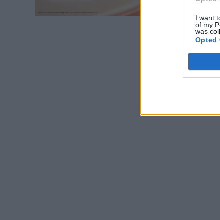
I want t
of my P
was col
Opted 