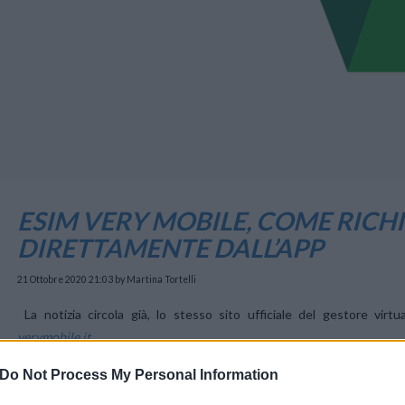
ESIM VERY MOBILE, COME RICH
DIRETTAMENTE DALL’APP
21 Ottobre 2020 21:03
by Martina Tortelli
La notizia circola già, lo stesso sito ufficiale del gestore vi
verymobile.it
.
Do Not Process My Personal Information
ESIM GRATUITA DA VERY MOBILE