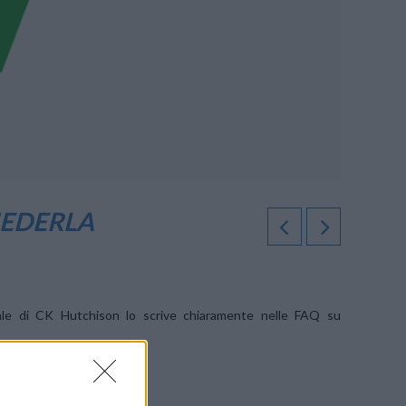
IEDERLA
rtuale di CK Hutchison lo scrive chiaramente nelle FAQ su