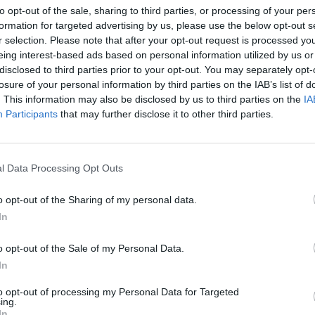
“Se sei già cliente Very, vai sull’
app Very in “Offerta”
> “Info SIM e 
to opt-out of the sale, sharing to third parties, or processing of your per
formation for targeted advertising by us, please use the below opt-out s
un’eSIM sostitutiva gratuita
r selection. Please note that after your opt-out request is processed y
eing interest-based ads based on personal information utilized by us or
“, scrive l’operatore
disclosed to third parties prior to your opt-out. You may separately opt-
losure of your personal information by third parties on the IAB’s list of
. This information may also be disclosed by us to third parties on the
IA
Detto, fatto
. Una volta aperta la richiesta si riceverà un’email con la
Participants
that may further disclose it to other third parties.
COME ATTIVARE L’ESIM
Una volta andata a buon fine, arriverà una seconda email contenente
l Data Processing Opt Outs
smartphone compatibile.
o opt-out of the Sharing of my personal data.
In
MONDO3 SU TELEGRAM
|
MONDO3 SU INSTAGRAM
|
MONDO3 
o opt-out of the Sale of my Personal Data.
In
to opt-out of processing my Personal Data for Targeted
ing.
In