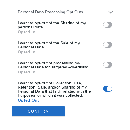
third parties.
Il mercato delle eSIM è sempre più fiorente di offerte, ecco una
Personal Data Processing Opt Outs
delle ultime soluzioni più innovative Le ricerche parlano chiaro: le
eSIM sono il futuro delle connessioni per i viaggi all’estero. Una
I want to opt-out of the Sharing of my
personal data.
situazione che riguarda tanto le Telco quanto …
Opted In
I want to opt-out of the Sale of my
Personal Data.
Opted In
I want to opt-out of processing my
Personal Data for Targeted Advertising.
Opted In
I want to opt-out of Collection, Use,
Retention, Sale, and/or Sharing of my
VIEW POST
Personal Data that Is Unrelated with the
Purposes for which it was collected.
Opted Out
CONFIRM
ESIM, VANTAGGI E RISPARMIO: IL FUTURO