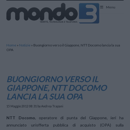
Mondo3
Menu
Home
»
Notizie
»
Buongiorno verso il Giappone, NTT Docomo lancia la sua
OPA
BUONGIORNO VERSO IL
GIAPPONE, NTT DOCOMO
LANCIA LA SUA OPA
15 Maggio 2012 08:31
by Andrea Trapani
NTT Docomo
, operatore di punta del Giappone, ieri ha
annunciato un’offerta pubblica di acquisto (OPA) sulla