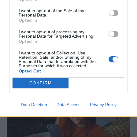
I want to opt-out of the Sale of my
Personal Data.
Opted In
I want to opt-out of processing my
Personal Data for Targeted Advertising.
Opted In
I want to opt-out of Collection, Use,
SMARTPHONE E NON SOLO: TECNOGAZZETTA
Retention, Sale, and/or Sharing of my
Personal Data that Is Unrelated with the
Purposes for which it was collected.
XIAOMI PRESENTA I NUOVI REDMI 17 SERIES,
Opted Out
FOCUS SU AUTONOMIA E INTRATTENIMENTO
CONFIRM
Data Deletion
Data Access
Privacy Policy