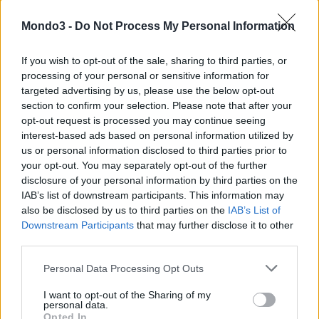
autorità competenti.
Mondo3 -
Do Not Process My Personal Information
CONDIVIDI QUESTO ARTICOLO:
If you wish to opt-out of the sale, sharing to third parties, or
E-mail
LinkedIn
Facebook
processing of your personal or sensitive information for
targeted advertising by us, please use the below opt-out
X
Mastodon
Telegram
section to confirm your selection. Please note that after your
opt-out request is processed you may continue seeing
WhatsApp
Stampa
Altro
interest-based ads based on personal information utilized by
us or personal information disclosed to third parties prior to
your opt-out. You may separately opt-out of the further
disclosure of your personal information by third parties on the
IAB’s list of downstream participants. This information may
also be disclosed by us to third parties on the
IAB’s List of
LE MIGLIORI OFFERTE AMAZON
Downstream Participants
that may further disclose it to other
third parties.
Personal Data Processing Opt Outs
I want to opt-out of the Sharing of my
personal data.
Opted In