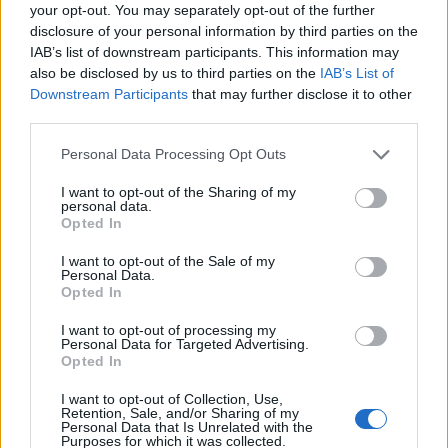
your opt-out. You may separately opt-out of the further
disclosure of your personal information by third parties on the
IAB’s list of downstream participants. This information may
CONDIVIDI QUESTO ARTICOLO:
also be disclosed by us to third parties on the
IAB’s List of
Downstream Participants
that may further disclose it to other
E-mail
LinkedIn
Facebook
third parties.
X
Mastodon
Telegram
Personal Data Processing Opt Outs
WhatsApp
Stampa
Altro
I want to opt-out of the Sharing of my
personal data.
Opted In
I want to opt-out of the Sale of my
Personal Data.
Opted In
LE MIGLIORI OFFERTE AMAZON
I want to opt-out of processing my
Personal Data for Targeted Advertising.
Opted In
I want to opt-out of Collection, Use,
Retention, Sale, and/or Sharing of my
Personal Data that Is Unrelated with the
Purposes for which it was collected.