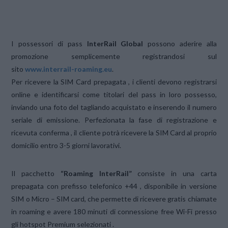
I possessori di pass
InterRail Global
possono aderire alla
promozione semplicemente registrandosi sul
sito
www.interrail-roaming.eu
.
Per ricevere la SIM Card prepagata , i clienti devono registrarsi
online e identificarsi come titolari del pass in loro possesso,
inviando una foto del tagliando acquistato e inserendo il numero
seriale di emissione. Perfezionata la fase di registrazione e
ricevuta conferma , il cliente potrà ricevere la SIM Card al proprio
domicilio entro 3-5 giorni lavorativi.
Il pacchetto
“Roaming InterRail”
consiste in una carta
prepagata con prefisso telefonico +44 , disponibile in versione
SIM o Micro – SIM card, che permette di ricevere gratis chiamate
in roaming e avere 180 minuti di connessione free Wi-Fi presso
gli hotspot Premium selezionati .