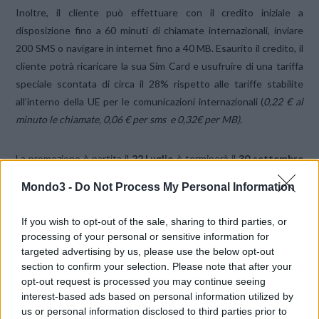
Inoltre, il cliente può effettuare con il credito iniziale a
disposizione fino a 60 minuti di chiamate internazionali, inviare
200 SMS o navigare in internet fino a 40 MB. Esaurito il credito, il
cliente potrà ricaricare la sua Sim Card e usufruire di una tariffa
speciale scontata di circa il 28% rispetto alle tariffe stabilite
all’interno della UE per le comunicazioni internazionali (
0,22 € al
minuto le chiamate, 0,06 € per sms e 0,32€ per MB)
.
La promozione è partita il
22 Luglio
è terminerà il
30 settembre
2013
o fino ad esaurimento delle SIM disponibili.
Mondo3 -
Do Not Process My Personal Information
If you wish to opt-out of the sale, sharing to third parties, or
processing of your personal or sensitive information for
Chi può partecipare?
Tutti i possessori di pass InterRail
targeted advertising by us, please use the below opt-out
Global
.
section to confirm your selection. Please note that after your
Il primo giorno di validità del pass deve essere a partire dal 29
opt-out request is processed you may continue seeing
luglio 2013. Ciascun possessore di pass può partecipare solo una
interest-based ads based on personal information utilized by
volta.
us or personal information disclosed to third parties prior to