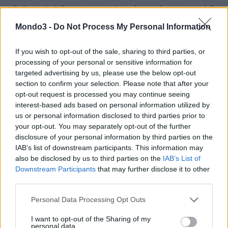
di altre unioni: l’appuntamento è per la prossima puntata della
soap opera
.
Mondo3 -
Do Not Process My Personal Information
CONDIVIDI QUESTO ARTICOLO:
If you wish to opt-out of the sale, sharing to third parties, or
processing of your personal or sensitive information for
E-mail
LinkedIn
Facebook
targeted advertising by us, please use the below opt-out
section to confirm your selection. Please note that after your
X
Mastodon
Telegram
opt-out request is processed you may continue seeing
interest-based ads based on personal information utilized by
WhatsApp
Stampa
Altro
us or personal information disclosed to third parties prior to
your opt-out. You may separately opt-out of the further
disclosure of your personal information by third parties on the
IAB’s list of downstream participants. This information may
also be disclosed by us to third parties on the
IAB’s List of
Downstream Participants
that may further disclose it to other
LE MIGLIORI OFFERTE AMAZON
third parties.
Personal Data Processing Opt Outs
I want to opt-out of the Sharing of my
personal data.