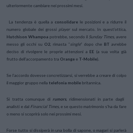
ulteriormente cambiare nei prossimi mesi.
La tendenza è quella a
consolidare
le posizioni e a ridurre il
numero globale dei grossi
player
sul mercato. In quest’ottica,
Hutchison Whampoa
potrebbe, secondo il
Sunday Times
, avere
messo gli occhi su
O2
, rimasta “
single
” dopo che
BT
avrebbe
deciso di rivolgere le proprie attenzioni a
EE
(a sua volta già
frutto dell’accorpamento tra
Orange
e
T-Mobile
).
Se l’accordo dovesse concretizzarsi, si verrebbe a creare di colpo
il maggior gruppo nella
telefonia mobile
britannica.
Si tratta comunque di
rumors
, ridimensionati in parte dagli
analisti e dal
Financial Times
, e se questo matrimonio s’ha da fare
o meno si scoprirà solo nei prossimi mesi.
Forse tutto si dissiperà in una bolla di sapone, o magari si parlerà