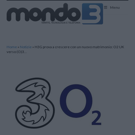
Mondo3
Menu
Home
»
Notizie
»
H3G prova a crescere con un nuovo matrimonio: O2 UK
verso (O)3…