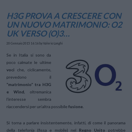
H3G PROVA A CRESCERE CON
UN NUOVO MATRIMONIO: O2
UK VERSO (O)3…
20 Gennaio 2015 16:16
by Valerio Longhi
Se in Italia si sono da
poco calmate le ultime
voci
che, ciclicamente,
prevedono il
“matrimonio” tra H3G
e Wind
, oltremanica
l’interesse sembra
riaccendersi per un’altra possibile
fusione
.
Si torna a parlare insistentemente, infatti, di come il panorama
della telefonia (fissa e mobile) nel
Regno Unito
potrebbe