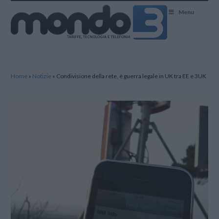
Mondo3
Menu
Home
»
Notizie
»
Condivisione della rete, è guerra legale in UK tra EE e 3UK