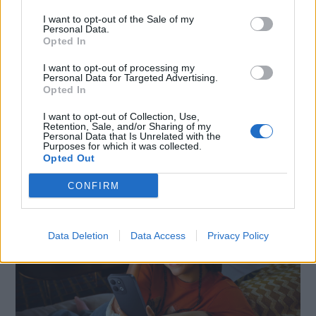
I want to opt-out of the Sale of my
Personal Data.
Opted In
I want to opt-out of processing my
Personal Data for Targeted Advertising.
Opted In
SMARTPHONE E NON SOLO: TECNOGAZZETTA
I want to opt-out of Collection, Use,
Retention, Sale, and/or Sharing of my
Personal Data that Is Unrelated with the
XIAOMI PRESENTA I NUOVI REDMI 17 SERIES,
Purposes for which it was collected.
FOCUS SU AUTONOMIA E INTRATTENIMENTO
Opted Out
CONFIRM
Data Deletion
Data Access
Privacy Policy