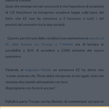
milioni di sterline.
Quel che emerge nei vari resoconti è che l’operatore di proprietà
di CK Hutchison ha intrapreso un’azione legale sulla base del
fatto che EE non ha concesso a 3 l’accesso a tutti i siti
previsti dal contratto tra le due società.
Questo perché una delle condizioni per permettere la
nascita di
EE dalla fusione tra Orange e T-Mobile
era di lasciare la
possibilità a 3UK di accedere a 3.000 antenne del nuovo
operatore.
Parlando al
magazine Mobile
un portavoce EE ha detto che
“s
iamo sorpresi che Three abbia intrapreso le vie legali, visto che
stavamo discutendo attivamente con loro.
Respingiamo con forza le accuse”.
Dall’altra parte Tre per ora ha rifiutato di commentare sul caso in
corso.