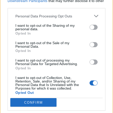
Downstream Participants
that may further disclose it to other
third parties.
Personal Data Processing Opt Outs
I want to opt-out of the Sharing of my
personal data.
Opted In
I want to opt-out of the Sale of my
Personal Data.
Vedi anche i
due giorni di convention raccontati da
Opted In
TecnoGazzetta
.
I want to opt-out of processing my
Personal Data for Targeted Advertising.
Opted In
I want to opt-out of Collection, Use,
Retention, Sale, and/or Sharing of my
Personal Data that Is Unrelated with the
CONDIVIDI QUESTO ARTICOLO:
Purposes for which it was collected.
Opted Out
E-mail
LinkedIn
Facebook
CONFIRM
X
Mastodon
Telegram