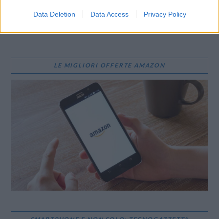
WhatsApp
Stampa
Altro
Data Deletion
Data Access
Privacy Policy
LE MIGLIORI OFFERTE AMAZON