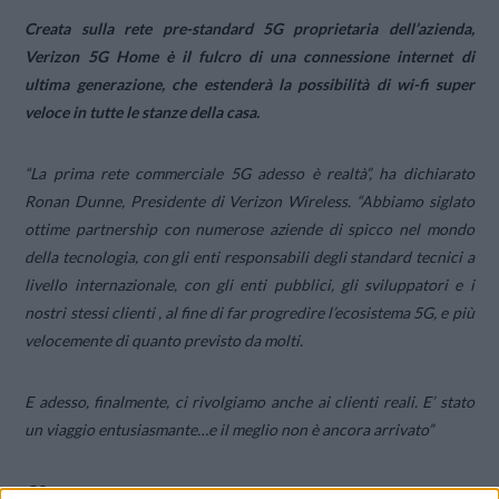
Creata sulla rete pre-standard 5G proprietaria dell’azienda,
Verizon 5G Home è il fulcro di una connessione internet di
ultima generazione, che estenderà la possibilità di wi-fi super
veloce in tutte le stanze della casa.
“
La prima rete commerciale 5G adesso è realtà”
, ha dichiarato
Ronan Dunne, Presidente di Verizon Wireless. “
Abbiamo siglato
ottime partnership con numerose aziende di spicco nel mondo
della tecnologia, con gli enti responsabili degli standard tecnici a
livello internazionale, con gli enti pubblici, gli sviluppatori e i
nostri stessi clienti , al fine di far progredire l’ecosistema 5G, e più
velocemente di quanto previsto da molti.
E adesso, finalmente, ci rivolgiamo anche ai clienti reali. E’ stato
un viaggio entusiasmante…e il meglio non è ancora arrivato
”
CS