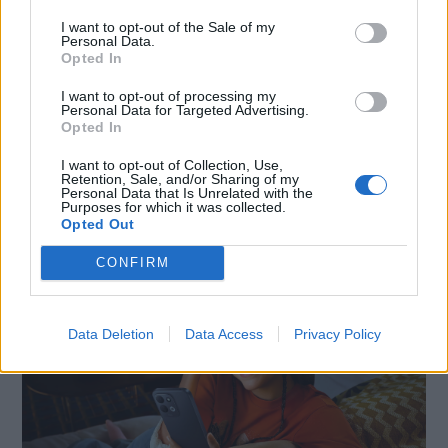
I want to opt-out of the Sale of my
Personal Data.
Opted In
I want to opt-out of processing my
Personal Data for Targeted Advertising.
Opted In
SMARTPHONE E NON SOLO: TECNOGAZZETTA
I want to opt-out of Collection, Use,
Retention, Sale, and/or Sharing of my
Personal Data that Is Unrelated with the
XIAOMI PRESENTA I NUOVI REDMI 17 SERIES,
Purposes for which it was collected.
FOCUS SU AUTONOMIA E INTRATTENIMENTO
Opted Out
CONFIRM
Data Deletion
Data Access
Privacy Policy