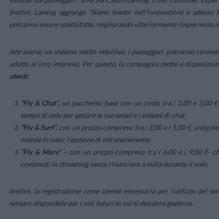
Inoltre, Laming aggiunge
“Siamo leader nell’innovazione e adesso le
potranno essere soddisfatte, migliorando ulteriormente l’esperienza 
Attraverso un sistema molto intuitivo, i passeggeri potranno connette
adatto ai loro interessi. Per questo, la compagnia mette a disposizio
utenti
:
“Fly & Chat”,
un pacchetto base con un costo tra i 2,00 e 3,00 € 
tempo di volo per gestire le sue email e i sistemi di chat;
“Fly & Surf”,
con un prezzo compreso tra i 3,00 e i 5,00 €, un’opzio
notizie in volo; l’opzione di intrattenimento
“Fly & More” –
con un prezzo compreso tra i 6,00 e i 9,00 €- ch
contenuti in streaming senza rinunciare a nulla durante il volo.
Inoltre, la registrazione come utente necessaria per l’utilizzo del se
sempre disponibile per i voli futuri in cui si desidera goderne.