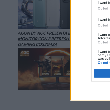
I want t
Opted 
I want t
Opted 
AGON BY AOC PRESENTA IL NUOVO
I want 
Advertis
MONITOR CON 3 REFRESH RATE: ECCO IL
Opted 
GAMING CQ32G4ZA
I want t
of my P
was col
Opted 