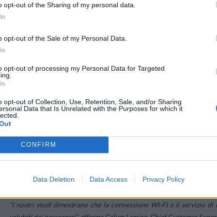
o opt-out of the Sharing of my personal data.
In
o opt-out of the Sale of my Personal Data.
In
to opt-out of processing my Personal Data for Targeted
ing.
In
o opt-out of Collection, Use, Retention, Sale, and/or Sharing
ersonal Data that Is Unrelated with the Purposes for which it
lected.
Out
CONFIRM
Data Deletion
Data Access
Privacy Policy
“I nostri studi dimostrano che la connessione WI-FI e il servizio di
valutati dai passeggeri”,
afferma Calum Laming, Chief Customer Experi