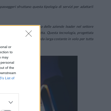
passeggeri sfruttano questa tipologia di servizi per adattarli
 – offerta da
Inmarsat
, una delle aziende leader nel settore
le a bordo di tutta la flotta. Questa tecnologia, progettata
ffre una connessione a banda larga costante in volo per tutta
affidabile.
sonal or
ection to
ou may
 personal
out of the
 downstream
B’s List of