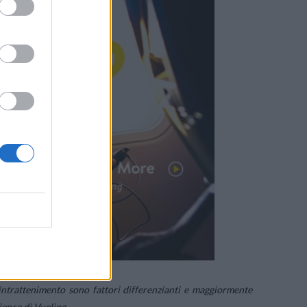
 intrattenimento sono fattori differenzianti e maggiormente
ence di Vueling.