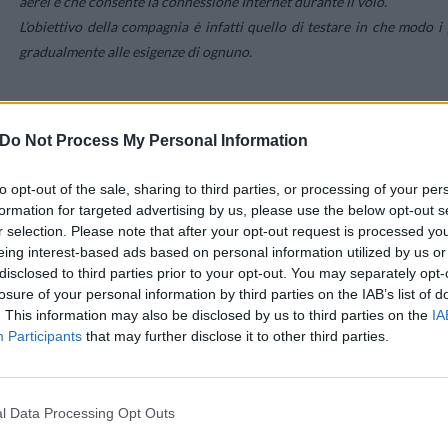
aerei e che consente la connessione Internet durante il volo.
L’obiettivo della compagnia è infatti quello di testare in che modo i 
gradualmente alle esigenze di ognuno.
Nei prossimi mesi, la tecnologia EAN (European Aviation Network)
Mobile Satellite Services (SSM) e Deutsche Telekom – sarà disponibi
Do Not Process My Personal Information
appositamente per soddisfare alle esigenze dell’aviazione europea, o
Europa, regalando così agli utenti un’esperienza di volo confortevole e 
to opt-out of the sale, sharing to third parties, or processing of your per
formation for targeted advertising by us, please use the below opt-out s
r selection. Please note that after your opt-out request is processed y
eing interest-based ads based on personal information utilized by us or
disclosed to third parties prior to your opt-out. You may separately opt-
losure of your personal information by third parties on the IAB’s list of
. This information may also be disclosed by us to third parties on the
IA
Participants
that may further disclose it to other third parties.
l Data Processing Opt Outs