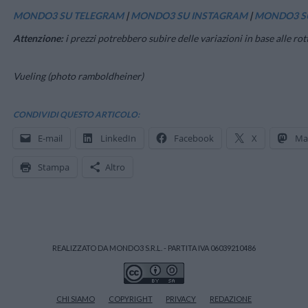
MONDO3 SU TELEGRAM
|
MONDO3 SU INSTAGRAM
|
MONDO3 S
Attenzione:
i prezzi potrebbero subire delle variazioni in base alle rot
Vueling (photo ramboldheiner)
CONDIVIDI QUESTO ARTICOLO:
E-mail
LinkedIn
Facebook
X
Ma
Stampa
Altro
REALIZZATO DA MONDO3 S.R.L. - PARTITA IVA 06039210486
CHI SIAMO
COPYRIGHT
PRIVACY
REDAZIONE