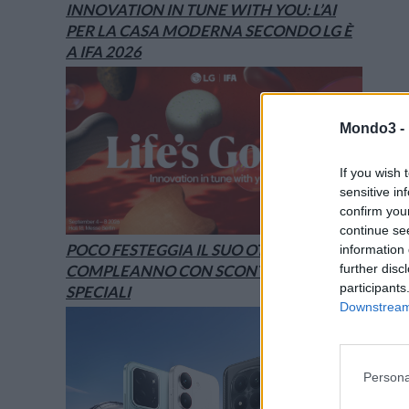
INNOVATION IN TUNE WITH YOU: L’AI
PER LA CASA MODERNA SECONDO LG È
A IFA 2026
Mondo3 -
If you wish 
sensitive in
confirm you
continue se
POCO FESTEGGIA IL SUO OTTAVO
information 
further disc
COMPLEANNO CON SCONTI E OFFERTE
participants
SPECIALI
Downstream 
Persona