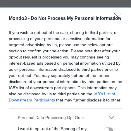
Mondo3 -
Do Not Process My Personal Information
If you wish to opt-out of the sale, sharing to third parties, or
“
I nostri clienti di BT Halo sono stati tra i primi a godere del 5G
processing of your personal or sensitive information for
nel Regno Unito e ora stiamo offrendo a tutti i nostri clienti la
targeted advertising by us, please use the below opt-out
possibilità di ottenere connessioni mobili superveloci e affidabili
section to confirm your selection. Please note that after your
opt-out request is processed you may continue seeing
anche nei luoghi più occupati
“, ha affermato Pete Oliver, BT
interest-based ads based on personal information utilized by
Consumer Marketing MD.
us or personal information disclosed to third parties prior to
your opt-out. You may separately opt-out of the further
“Che tu stia guardando la TV HD o lo sport mentre sei in
disclosure of your personal information by third parties on the
IAB’s list of downstream participants. This information may
movimento, il 5G fa una grande differenza per le esperienze di
also be disclosed by us to third parties on the
IAB’s List of
tutti i giorni e apre nuove esperienze ancora più emozionanti
Downstream Participants
that may further disclose it to other
come la realtà aumentata senza soluzione di continuità e
i giochi
third parties.
mobili in HD
.”
Personal Data Processing Opt Outs
Per la cronaca, in UK anche Vodafone e O2 gestiscono servizi
I want to opt-out of the Sharing of my