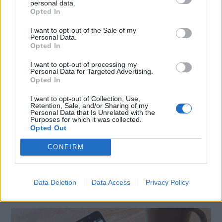
personal data.
mobili 5G, mentre Three offre attualmente solo la banda larga
Opted In
domestica FWA (Fixed Wireless Access) abilitata al 5G.
I want to opt-out of the Sale of my
Personal Data.
Source
techradar.com
Opted In
I want to opt-out of processing my
Personal Data for Targeted Advertising.
CONDIVIDI QUESTO ARTICOLO:
Opted In
E-mail
LinkedIn
Facebook
I want to opt-out of Collection, Use,
Retention, Sale, and/or Sharing of my
X
Mastodon
Telegram
Personal Data that Is Unrelated with the
Purposes for which it was collected.
Opted Out
WhatsApp
Stampa
Altro
CONFIRM
Data Deletion
Data Access
Privacy Policy
LE MIGLIORI OFFERTE AMAZON