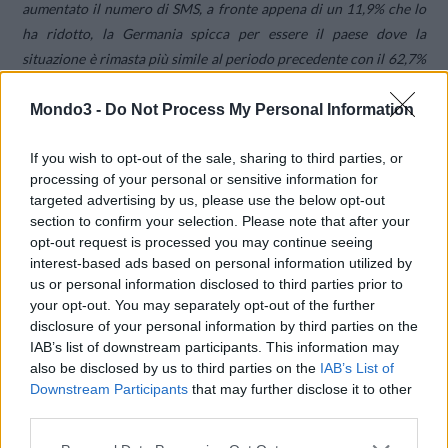
aumentato il numero di SMS, a fronte appena di un 11,9% che lo
ha ridotto, la Germania spicca per essere il paese dove la
situazione è rimasta più simile al periodo precedente con il 62,7%
del campione che ha mantenuto invariata la quantità di SMS,
mentre la Spagna si distingue per essere la nazione dove i volumi
Mondo3 -
Do Not Process My Personal Information
sono diminuiti ben del 20,3%.
If you wish to opt-out of the sale, sharing to third parties, or
processing of your personal or sensitive information for
“Le variazioni nei flussi di SMS, considerando che l’utilizzo di
targeted advertising by us, please use the below opt-out
questo canale per le comunicazioni relative alla sfera privata è
section to confirm your selection. Please note that after your
ormai giunto a livelli trascurabili, può essere ritenuto un
opt-out request is processed you may continue seeing
indicatore sufficientemente attendibile per comprendere
interest-based ads based on personal information utilized by
us or personal information disclosed to third parties prior to
l’impatto dell’emergenza sanitaria nei diversi mercati”,
ha
your opt-out. You may separately opt-out of the further
dichiarato Francesca Quagliata, Digital Marketing Strategist di
disclosure of your personal information by third parties on the
Skebby, che ha poi proseguito.
IAB’s list of downstream participants. This information may
also be disclosed by us to third parties on the
IAB’s List of
Downstream Participants
that may further disclose it to other
third parties.