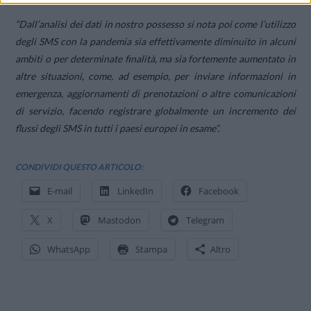
“Dall’analisi dei dati in nostro possesso si nota poi come l’utilizzo
degli SMS con la pandemia sia effettivamente diminuito in alcuni
ambiti o per determinate finalità, ma sia fortemente aumentato in
altre situazioni, come, ad esempio, per inviare informazioni in
emergenza, aggiornamenti di prenotazioni o altre comunicazioni
di servizio, facendo registrare globalmente un incremento dei
flussi degli SMS in tutti i paesi europei in esame”.
CONDIVIDI QUESTO ARTICOLO:
E-mail
LinkedIn
Facebook
X
Mastodon
Telegram
WhatsApp
Stampa
Altro