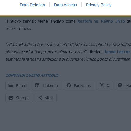
Data Deletion
Data Access
Privacy Policy
Il nuovo servizio viene lanciato come
gestore nel Regno Unito
que
prossimi mesi.
“HMD Mobile si basa sui concetti di fiducia, semplicità e flessibilità
abbonamenti a tempo determinato o premi”,
dichiara
Janne Lehtos
testimonia la nostra ambizione di diventare l’unico punto di riferimento
CONDIVIDI QUESTO ARTICOLO:
E-mail
LinkedIn
Facebook
X
Ma
Stampa
Altro