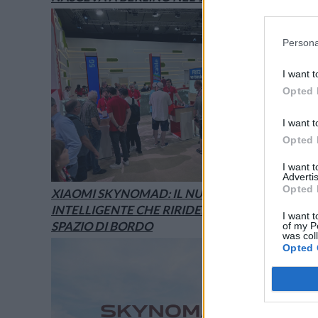
Persona
I want t
Opted 
I want t
Opted 
I want 
Advertis
Opted 
XIAOMI SKYNOMAD: IL NUOVO SUV
INTELLIGENTE CHE RIRIDEFINISCE LO
I want t
SPAZIO DI BORDO
of my P
was col
Opted 