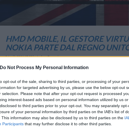
HMD MOBILE, IL GESTORE VIRTU
NOKIA PARTE DAL REGNO UNIT
8 Aprile 2021 17:33
by Andrea Trapani
Do Not Process My Personal Information
Non c’è stato solo il
lancio dei sei nuovi smartphone a brand Nokia
ne
to opt-out of the sale, sharing to third parties, or processing of your per
Annunciata oggi anche la nuova rete mobile di HMD Global,
HMD Mob
formation for targeted advertising by us, please use the below opt-out s
r selection. Please note that after your opt-out request is processed y
eing interest-based ads based on personal information utilized by us or
Entrando nel mercato come operatore di rete mobile virtuale i
disclosed to third parties prior to your opt-out. You may separately opt-
soluzione di
roaming globale del brand, HMD Connect
, lanciata nel m
losure of your personal information by third parties on the IAB’s list of
. This information may also be disclosed by us to third parties on the
IA
MONDO3 SU TELEGRAM
|
MONDO3 SU INSTAGRAM
|
MONDO3 
Participants
that may further disclose it to other third parties.