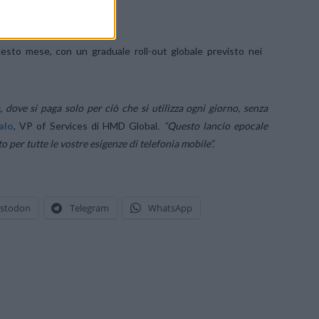
sto mese, con un graduale roll-out globale previsto nei
, dove si paga solo per ciò che si utilizza ogni giorno, senza
alo
, VP of Services di HMD Global
. “Questo lancio epocale
 per tutte le vostre esigenze di telefonia mobile”.
stodon
Telegram
WhatsApp