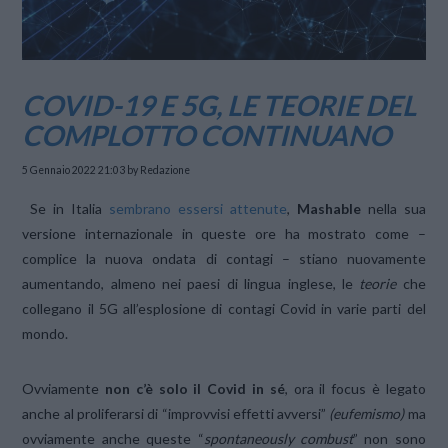
COVID-19 E 5G, LE TEORIE DEL
COMPLOTTO CONTINUANO
5 Gennaio 2022 21:03
by Redazione
Se in Italia
sembrano essersi attenute
,
Mashable
nella sua
versione internazionale in queste ore ha mostrato come –
complice la nuova ondata di contagi – stiano nuovamente
aumentando, almeno nei paesi di lingua inglese, le
teorie
che
collegano il 5G all’esplosione di contagi Covid in varie parti del
mondo.
Ovviamente
non c’è solo il Covid in sé
, ora il focus è legato
anche al proliferarsi di “improvvisi effetti avversi”
(eufemismo)
ma
ovviamente anche queste “
spontaneously combust
” non sono