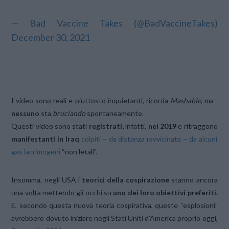
— Bad Vaccine Takes (@BadVaccineTakes)
December 30, 2021
I video sono reali e piuttosto inquietanti, ricorda
Mashable
, ma
nessuno
sta
bruciando
spontaneamente.
Questi video sono stati
registrati,
infatti,
nel 2019
e ritraggono
manifestanti in Iraq
colpiti – da distanza ravvicinata – da alcuni
gas lacrimogeni
“non letali”.
Insomma, negli USA i
teorici della cospirazione
stanno ancora
una volta mettendo gli occhi su
uno dei loro obiettivi preferiti.
E, secondo questa nuova teoria cospirativa, queste “esplosioni”
avrebbero dovuto iniziare negli Stati Uniti d’America proprio oggi,