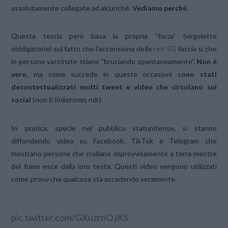
assolutamente collegate ad alcunché.
Vediamo perché.
Questa teoria però basa la propria “forza” (virgolette
obbligatorie) sul fatto che l’accensione delle
reti 5G
faccia sì che
le persone vaccinate stiano “bruciando spontaneamente”.
Non è
vero
, ma come succede in queste occasioni s
ono stati
decontestualizzati molti tweet e video che circolano sui
social
(
non li linkeremo
, ndr).
In pratica, specie nel pubblico statunitense, si stanno
diffondendo video su Facebook, TikTok e Telegram che
mostrano persone che crollano improvvisamente a terra mentre
del fumo esce dalla loro testa. Questi video vengono utilizzati
come
prova
che qualcosa sta accadendo veramente.
pic.twitter.com/GXuzrnOJKS