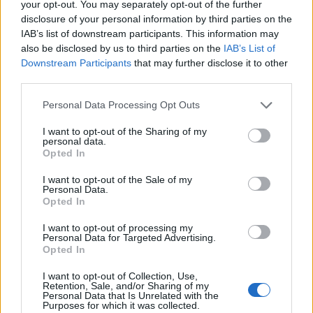
your opt-out. You may separately opt-out of the further
disclosure of your personal information by third parties on the
IAB’s list of downstream participants. This information may
also be disclosed by us to third parties on the
IAB’s List of
Downstream Participants
that may further disclose it to other
third parties.
Personal Data Processing Opt Outs
I want to opt-out of the Sharing of my
personal data.
Opted In
I want to opt-out of the Sale of my
Personal Data.
Opted In
Come ben sapranno molti ormai, dall’inizio della pandemia, il 5G e
il coronavirus sono diventati
compagni abbastanza inseparabili
I want to opt-out of processing my
Personal Data for Targeted Advertising.
nel mondo del complottismo
tanto che alcune antenne di
Opted In
telefonia mobile sono state bruciate un po’ in tutto il mondo.
I want to opt-out of Collection, Use,
Italia compresa
,
ahinoi.
Retention, Sale, and/or Sharing of my
Personal Data that Is Unrelated with the
Purposes for which it was collected.