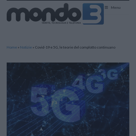
Mondo3
Menu
Home
»
Notizie
»
Covid-19 e 5G, le teorie del complotto continuano