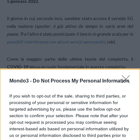
5 gennaio 2022.
Il giorno in cui, secondo loro, sarebbe stato acceso il servizio 5G
nella nazione (
spoiler: è già attivo da tempo in varie aree del
paese. Tra l’altro è stato posticipato il lancio in grande scala per le
possibili interferenze con alcuni servizi aeronautici
, ndr).
Come la maggior parte delle ultime teorie del complotto, il
COVID-19
gioca un ruolo fondamentale in questo complotto.
Mondo3 -
Do Not Process My Personal Information
If you wish to opt-out of the sale, sharing to third parties, or
processing of your personal or sensitive information for
targeted advertising by us, please use the below opt-out
section to confirm your selection. Please note that after your
opt-out request is processed you may continue seeing
interest-based ads based on personal information utilized by
us or personal information disclosed to third parties prior to