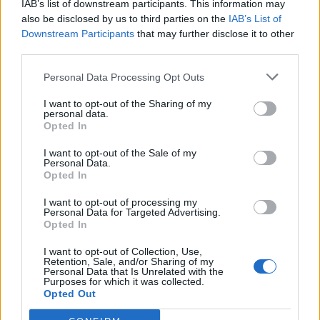
CONDIVIDI QUESTO ARTICOLO:
IAB’s list of downstream participants. This information may
also be disclosed by us to third parties on the
IAB’s List of
E-mail
LinkedIn
Facebook
Downstream Participants
that may further disclose it to other
third parties.
X
Mastodon
Telegram
Personal Data Processing Opt Outs
WhatsApp
Stampa
Altro
I want to opt-out of the Sharing of my
personal data.
Opted In
I want to opt-out of the Sale of my
Personal Data.
Opted In
LE MIGLIORI OFFERTE AMAZON
I want to opt-out of processing my
Personal Data for Targeted Advertising.
Opted In
I want to opt-out of Collection, Use,
Retention, Sale, and/or Sharing of my
Personal Data that Is Unrelated with the
Purposes for which it was collected.
Opted Out