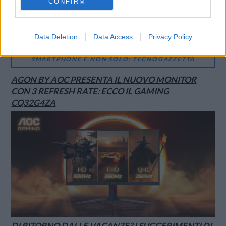
CONFIRM
Data Deletion
Data Access
Privacy Policy
SMARTPHONE E NON SOLO: TECNOGAZZETTA
AGON BY AOC PRESENTA IL NUOVO MONITOR
CON 3 REFRESH RATE: ECCO IL GAMING
CQ32G4ZA
DI RITORNO DALLE VACANZE? I SUGGERIMENTI DI