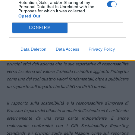
Retention, Sale, and/or Sharing of my
Personal Data that Is Unrelated with the
Purposes for which it was collected.
Opted Out
CONFIRM
Data Deletion
Data Access
Privacy Policy
Ericsson ha lanciato un rinnovato Codice Etico, che definisce sia i
principi etici dell’azienda che le sue aspettative di responsabilità
verso la catena del valore. L’azienda ha inoltre aggiunto l’integrità
come uno dei suoi quattro valori fondamentali, oltre a pubblicare
un rapporto sull’impatto che ha il 5G sui diritti umani.
Il rapporto sulla sostenibilità e la responsabilità d’impresa di
Ericsson fa parte del bilancio annuale dell’azienda ed è certificato
esternamente da una terza parte indipendente. È anche
realizzatoin conformità con i GRI Sustainability Reporting
Standards e i principi guida delle Nazioni Unite sul reporting