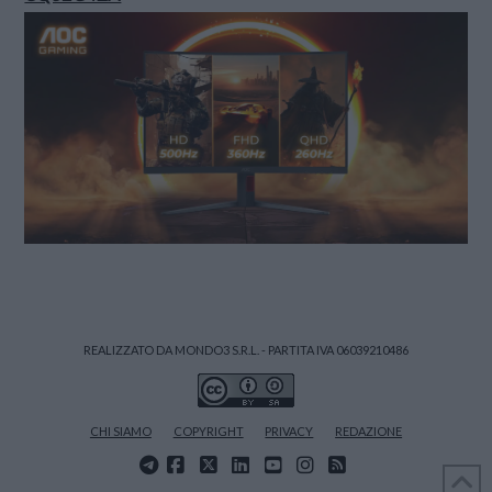
REALIZZATO DA MONDO3 S.R.L. - PARTITA IVA 06039210486
CHI SIAMO
COPYRIGHT
PRIVACY
REDAZIONE
FACEBOOK
X
LINKEDIN
YOUTUBE
INSTAGRAM
RSS