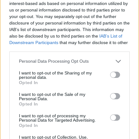
interest-based ads based on personal information utilized by
EDISON Alliance 1 Billion Lives Challenge.
us or personal information disclosed to third parties prior to
your opt-out. You may separately opt-out of the further
Responsabilità aziendale
: anche nel 2021 Ericsson ha confermato
disclosure of your personal information by third parties on the
IAB’s list of downstream participants. This information may
la sua attenzione per la salute, la sicurezza e il benessere,
also be disclosed by us to third parties on the
IAB’s List of
compresa una solida risposta all’emergenza COVID-19 che
Downstream Participants
that may further disclose it to other
includeva un’attenzione alla salute mentale dei dipendenti e
third parties.
l’accesso ai vaccini in luoghi dove non sono facilmente
Personal Data Processing Opt Outs
accessibili. Nel 2021 c’è stato un aumento degli incidenti mortali
legati al lavoro rispetto al 2020, in contrasto con la tendenza alla
I want to opt-out of the Sharing of my
diminuzione degli ultimi anni. Per lazienda questo rappresenta un
personal data.
Opted In
aspetto inaccettabile ed è più impegnata che mai verso l’Obiettivo
Zero – un obiettivo di zero incidenti mortali e di giorni lavorativi
I want to opt-out of the Sale of my
Personal Data.
persi.
Opted In
I want to opt-out of processing my
Personal Data for Targeted Advertising.
Opted In
I want to opt-out of Collection, Use,