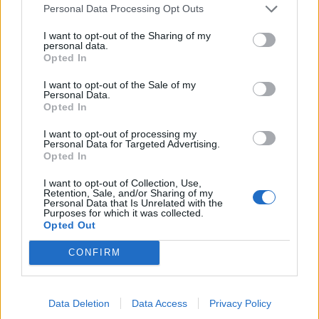
Di questi, ben 44 milioni di dollari sono svaniti solo negli
Personal Data Processing Opt Outs
ultimi 12 mesi.
I want to opt-out of the Sharing of my
personal data.
Opted In
Un altro diffuso vettore di infezione è costituito dalle
vulnerabilità non risolte nei servizi esposti, di cui
Kaseya
è un
I want to opt-out of the Sale of my
Personal Data.
noto esempio. Per questo aziende come Microsoft, Google e
Opted In
Adobe danno molta importanza alla trasparenza e alla release di
patch software per le vulnerabilità al grande pubblico, che in
I want to opt-out of processing my
Personal Data for Targeted Advertising.
tutta probabilità hanno contribuito ad arginare gli oltre 79 nuovi
Opted In
exploit che avvengono in media ogni mese. Le vulnerabilità non
I want to opt-out of Collection, Use,
risolte sono un’ulteriore dimostrazione di come l’eccessiva
Retention, Sale, and/or Sharing of my
Personal Data that Is Unrelated with the
complessità danneggi le aziende invece di aiutarle, poiché tutte
Purposes for which it was collected.
queste falle costituiscono potenziali punti di attacco.
Opted Out
CONFIRM
LE VIOLAZIONI DANNEGGIANO LE FINANZE E GLI
SLA
Data Deletion
Data Access
Privacy Policy