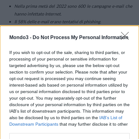
Nella prima metà del 2022 sono 600 le campagne e-mail che
hanno infettato Internet.
Il 58% delle e-mail erano tentativi di phishing.
Il 28% di queste e-mail contenevano malware.
Il mondo del business è sempre più distribuito; nel secondo
Mondo3 -
Do Not Process My Personal Information
trimestre di quest’anno circa l’8,3% degli endpoint ha
If you wish to opt-out of the sale, sharing to third parties, or
effettuato un tentativo di accesso a URL pericolosi.
processing of your personal or sensitive information for
targeted advertising by us, please use the below opt-out
Un numero sempre più alto di criminali si dedica alle
criptovalute
section to confirm your selection. Please note that after your
e alle piattaforme finanziarie decentralizzate
. Sfruttando i difetti
opt-out request is processed you may continue seeing
interest-based ads based on personal information utilized by
nei contratti smart o appropriandosi di frasi e password per il
us or personal information disclosed to third parties prior to
ripristino dei dati tramite malware o tentativi di phishing, gli
your opt-out. You may separately opt-out of the further
hacker si insinuano nei portafogli e nei sistemi di scambio delle
disclosure of your personal information by third parties on the
criptovalute.
IAB’s list of downstream participants. This information may
also be disclosed by us to third parties on the
IAB’s List of
Downstream Participants
that may further disclose it to other
A partire dal 2012, gli attacchi informatici hanno causato
third parties.
perdite per oltre 60 miliardi di dollari in valute DeFi.