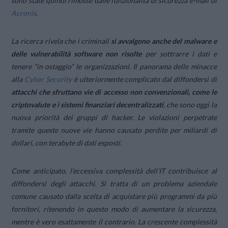
sono state quindi rimosse dalle funzionalità di sicurezza e-mail di
Acronis
.
La ricerca rivela che i criminali
si avvalgono anche del malware e
delle vulnerabilità software non risolte
per sottrarre i dati e
tenere “in ostaggio” le organizzazioni. Il panorama delle minacce
alla
Cyber Security
è ulteriormente complicato dal diffondersi di
attacchi che sfruttano vie di accesso non convenzionali, come le
criptovalute e i sistemi finanziari decentralizzati
, che sono oggi la
nuova priorità dei gruppi di hacker. Le violazioni perpetrate
tramite queste nuove vie hanno causato perdite per miliardi di
dollari, con terabyte di dati esposti.
Come anticipato, l’eccessiva complessità dell’IT contribuisce al
diffondersi degli attacchi. Si tratta di un problema aziendale
comune causato dalla scelta di acquistare più programmi da più
fornitori, ritenendo in questo modo di aumentare la sicurezza,
mentre è vero esattamente il contrario. La crescente complessità