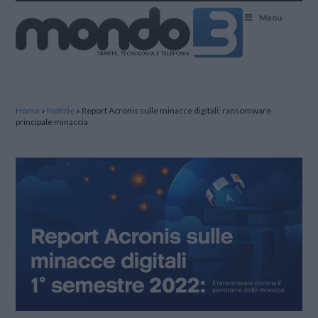
Mondo3
Menu
Home
»
Notizie
»
Report Acronis sulle minacce digitali: ransomware
principale minaccia