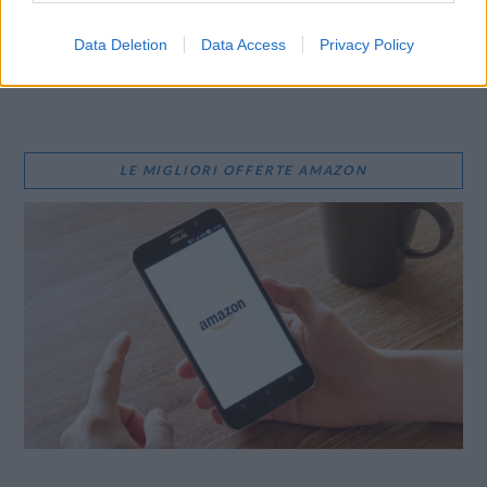
WhatsApp
Stampa
Altro
Data Deletion
Data Access
Privacy Policy
LE MIGLIORI OFFERTE AMAZON