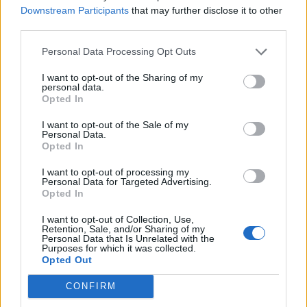
di rendere VOIspeed multi piattaforma, ci ha permesso di
Downstream Participants
that may further disclose it to other
ampliarne la flessibilità e, infatti, gli utenti, in base alle esigenze
third parties.
del momento, possono scegliere di effettuare le proprie chiamate
Personal Data Processing Opt Outs
utilizzando indifferentemente telefoni IP, sistemi DECT, cuffie con
microfono oppure i loro smartphone”
, ha dichiarato
Paolo Cinti
,
I want to opt-out of the Sharing of my
personal data.
Responsabile di Prodotto di TeamSystem Communication, che
Opted In
ha poi proseguito:
“Il supporto alla tecnologia WebRTC è, però,
straordinariamente importante anche guardando al futuro,
I want to opt-out of the Sale of my
Personal Data.
perché ci darà modo a breve di arricchire VOIspeed di diverse
Opted In
nuove funzionalità per i sistemi operativi mobile e, molto presto,
I want to opt-out of processing my
consentirà a chiunque tramite una connessione Internet e un
Personal Data for Targeted Advertising.
browser, di comunicare con le altre reti di telefonia, sia fissa, sia
Opted In
mobile”.
I want to opt-out of Collection, Use,
Retention, Sale, and/or Sharing of my
Personal Data that Is Unrelated with the
CONDIVIDI QUESTO ARTICOLO:
Purposes for which it was collected.
Opted Out
E-mail
LinkedIn
Facebook
CONFIRM
X
Mastodon
Telegram