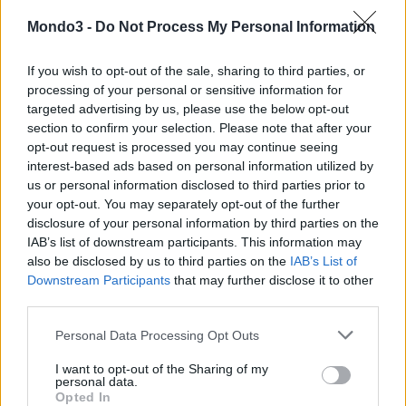
consentire livelli più elevati di
intelligence
, soprattutto in aree
Mondo3 -
Do Not Process My Personal Information
come le reti autonome.
If you wish to opt-out of the sale, sharing to third parties, or
processing of your personal or sensitive information for
Il libro bianco si conclude sottolineando che ZTE ha introdotto la
targeted advertising by us, please use the below opt-out
soluzione e la piattaforma “Digital Nebula”, che consente a diversi
section to confirm your selection. Please note that after your
settori industriali di disporre di un’infrastruttura digitale che
opt-out request is processed you may continue seeing
combina connettività, potenza di calcolo e
intelligence
.
interest-based ads based on personal information utilized by
us or personal information disclosed to third parties prior to
your opt-out. You may separately opt-out of the further
Le innovazioni tecnologiche di ZTE sono in linea con le tendenze
disclosure of your personal information by third parties on the
di sviluppo tecnologico, le direzioni di settore e le esigenze dei
IAB’s list of downstream participants. This information may
clienti. ZTE continuerà a collaborare con i partner industriali per
also be disclosed by us to third parties on the
IAB’s List of
promuovere l’innovazione tecnologica nel campo delle
Downstream Participants
that may further disclose it to other
third parties.
infrastrutture digitali, contribuendo alla transizione verso una
società digitale e intelligente.
Personal Data Processing Opt Outs
I want to opt-out of the Sharing of my
SCARICARE IL VOLUME
personal data.
Opted In
Per il libro bianco completo,
consultare il link
.