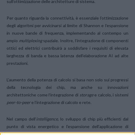
sull’ottimizzazione delle architetture di sistema.
Per quanto riguarda la connettività, è essenziale l’ottimizzazione
degli algoritmi per avvicinarsi al limite di Shannon e l’espansione
in nuove bande di frequenza, implementando al contempo un
ampio
multiplexing
spaziale. Inoltre, l’integrazione di componenti
ottici ed elettrici contribuirà a soddisfare i requisiti di elevata
larghezza di banda e bassa latenza dell’elaborazione AI ad alte
prestazioni.
L’aumento della potenza di calcolo si basa non solo sui progressi
della tecnologia dei chip, ma anche su innovazioni
architettoniche come l’integrazione di
storage
e calcolo, i sistemi
peer-to-peer
e l’integrazione di calcolo e rete.
Nel campo dell’
intelligence
, lo sviluppo di chip più efficienti dal
punto di vista energetico e l’espansione dell’applicazione di
algoritmi di modelli di grandi dimensioni sono fondamentali per