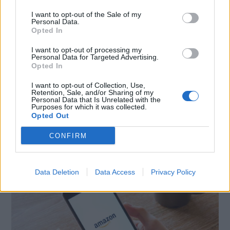
I want to opt-out of the Sale of my
Personal Data.
CONDIVIDI QUESTO ARTICOLO:
Opted In
E-mail
LinkedIn
Facebook
I want to opt-out of processing my
Personal Data for Targeted Advertising.
X
Mastodon
Telegram
Opted In
I want to opt-out of Collection, Use,
WhatsApp
Stampa
Altro
Retention, Sale, and/or Sharing of my
Personal Data that Is Unrelated with the
Purposes for which it was collected.
Opted Out
CONFIRM
LE MIGLIORI OFFERTE AMAZON
Data Deletion
Data Access
Privacy Policy