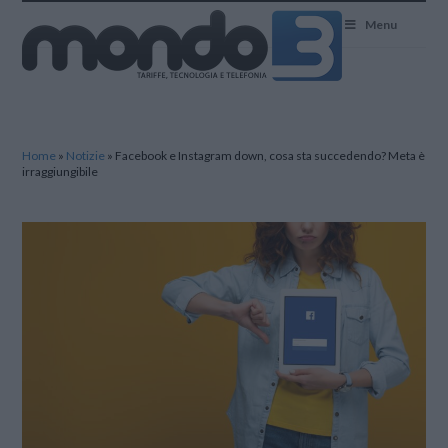
Mondo3
Menu
Home
»
Notizie
»
Facebook e Instagram down, cosa sta succedendo? Meta è
irraggiungibile