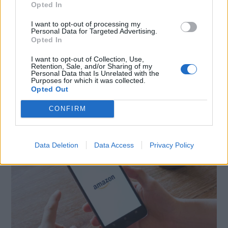
Opted In
E-mail
LinkedIn
Facebook
I want to opt-out of processing my
X
Mastodon
Telegram
Personal Data for Targeted Advertising.
Opted In
WhatsApp
Stampa
Altro
I want to opt-out of Collection, Use,
Retention, Sale, and/or Sharing of my
Personal Data that Is Unrelated with the
Purposes for which it was collected.
Opted Out
CONFIRM
LE MIGLIORI OFFERTE AMAZON
Data Deletion
Data Access
Privacy Policy