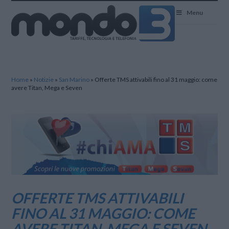
Mondo3
Menu
Home
»
Notizie
»
San Marino
»
Offerte TMS attivabili fino al 31 maggio: come
avere Titan, Mega e Seven
OFFERTE TMS ATTIVABILI
FINO AL 31 MAGGIO: COME
AVERE TITAN, MEGA E SEVEN