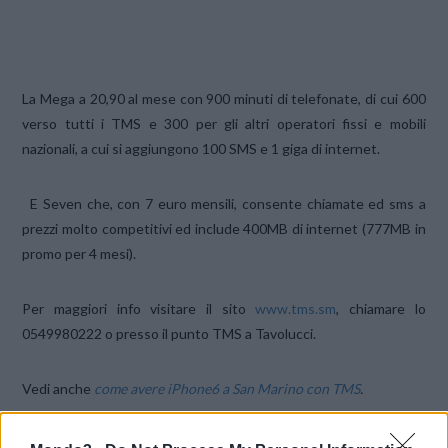
La
Mega a 20,90
al mese con
900 minuti di telefonate, di cui
600
verso tutti i TMS e 300 per gli altri operatori fissi e mobili
nazionali, a cui si aggiungono 100 SMS e
1 giga di internet
.
E
Seven che, con 7 euro mensili
, consente chiamate ed sms a
prezzi molto competitivi ed include 400MB di internet (777MB in
promo per 4 mesi)
.
Per maggiori info visitare il sito
www.tms.sm
, chiamare lo
0549980222 o presso il punto TMS a Tavolucci.
Vedi anche
come avere iPhone6 a San Marino con TMS
.
CONDIVIDI QUESTO ARTICOLO: