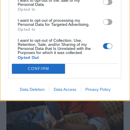
I want to opt-out of the Sale of my
Personal Data.
Opted In
I want to opt-out of processing my
Personal Data for Targeted Advertising.
Opted In
SMARTPHONE E NON SOLO: TECNOGAZZETTA
I want to opt-out of Collection, Use,
XIAOMI PRESENTA I NUOVI REDMI 17 SERIES,
Retention, Sale, and/or Sharing of my
Personal Data that Is Unrelated with the
FOCUS SU AUTONOMIA E INTRATTENIMENTO
Purposes for which it was collected.
Opted Out
CONFIRM
Data Deletion
Data Access
Privacy Policy