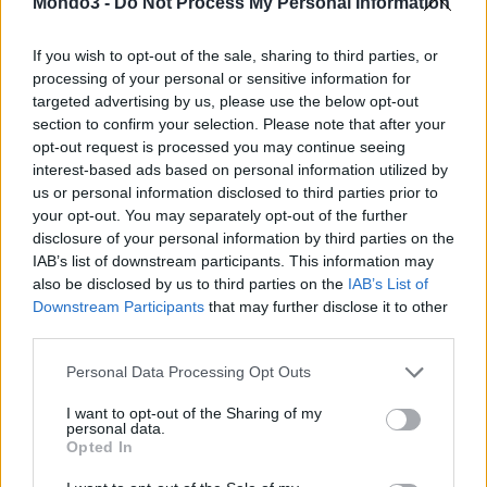
Mondo3 -
Do Not Process My Personal Information
E-mail
LinkedIn
Facebook
If you wish to opt-out of the sale, sharing to third parties, or
processing of your personal or sensitive information for
X
Mastodon
Telegram
targeted advertising by us, please use the below opt-out
section to confirm your selection. Please note that after your
WhatsApp
Stampa
Altro
opt-out request is processed you may continue seeing
interest-based ads based on personal information utilized by
us or personal information disclosed to third parties prior to
your opt-out. You may separately opt-out of the further
disclosure of your personal information by third parties on the
IAB’s list of downstream participants. This information may
LE MIGLIORI OFFERTE AMAZON
also be disclosed by us to third parties on the
IAB’s List of
Downstream Participants
that may further disclose it to other
third parties.
Personal Data Processing Opt Outs
I want to opt-out of the Sharing of my
personal data.
Opted In