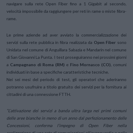
navigare sulla rete Open Fiber fino a 1 Gigabit al secondo,
velocità impossibile da raggiungere per reti in rame o miste fibra-
rame.
Le prime aziende ad aver avviato la commercializzazione dei
servizi sulla rete pubblica in fibra realizzata da
Open Fiber
sono
Unidata nel comune di Anguillara Sabazia e Mandarin nel comune
di San Giovanni La Punta. I test proseguiranno nei prossimi giorni
a
Campagnano di Roma (RM)
e
Fino Mornasco (CO)
, comuni
individuati in base a specifiche caratteristiche tecniche.
Nei sei mesi del periodo di test, gli operatori che aderiranno
potranno usufruire a titolo gratuito dei servizi per la fornitura ai
cittadini di una connessione FTTH.
“L’attivazione dei servizi a banda ultra larga nei primi comuni
delle aree bianche in meno di un anno dal perfezionamento delle
Concessioni, conferma l’impegno di Open Fiber nella
realizzazione di una rete di comunicazioni all’avanguardia e nella