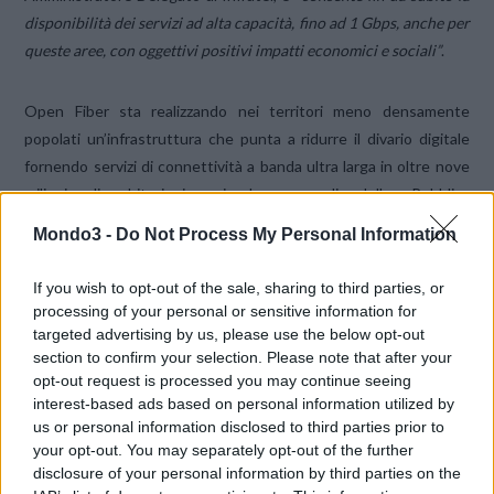
disponibilità dei servizi ad alta capacità, fino ad 1 Gbps, anche per
queste aree, con oggettivi positivi impatti economici e sociali”
.
Open Fiber sta realizzando nei territori meno densamente
popolati un’infrastruttura che punta a ridurre il divario digitale
fornendo servizi di connettività a banda ultra larga in oltre nove
milioni di abitazioni, aziende e sedi della Pubblica
Amministrazione. L’infrastruttura rimarrà di proprietà pubblica e
Mondo3 -
Do Not Process My Personal Information
sarà gestita in concessione da Open Fiber per 20 anni. A oggi,
l’azienda guidata da Elisabetta Ripa ha aperto cantieri in oltre
If you wish to opt-out of the sale, sharing to third parties, or
1000 comuni nelle diciassette Regioni italiane oggetto dei primi
processing of your personal or sensitive information for
due bandi Infratel.
targeted advertising by us, please use the below opt-out
section to confirm your selection. Please note that after your
opt-out request is processed you may continue seeing
interest-based ads based on personal information utilized by
us or personal information disclosed to third parties prior to
your opt-out. You may separately opt-out of the further
disclosure of your personal information by third parties on the