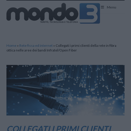
Mondo3
Menu
Home
»
Rete fissa ed internet
»
Collegati i primi clienti della rete in fibra
ottica nelle aree dei bandi Infratel/Open Fiber
COLLEGATI I PRIMI CLIENTI