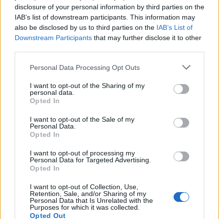
Le
offerte convergenti Internet casa e Pay TV
consentono di
disclosure of your personal information by third parties on the
usufruire di un pacchetto all inclusive, comprensivo di un
IAB’s list of downstream participants. This information may
servizio che costerebbe molto di più se acquistato a parte.
In
also be disclosed by us to third parties on the
IAB’s List of
questo caso facciamo riferimento ai canali TV a pagamento. In
Downstream Participants
that may further disclose it to other
third parties.
media oggi sul mercato questo tipo di offerte ha un costo medio
di 39,69 euro. Cifra che cala a
34,28 euro al mese
quando sono in
Personal Data Processing Opt Outs
promozione. Le promozioni hanno una durata in media
I want to opt-out of the Sharing of my
lunghissima (circa 82 mesi, quindi più di 6 anni).
personal data.
Opted In
Se da un lato il costo di attivazione di questo tipo di offerta è più
I want to opt-out of the Sale of my
basso rispetto ai pacchetti internet casa base (circa 63,88 euro),
Personal Data.
Opted In
dall’altro il modem in comodato è un salasso
.
Stiamo parlando di
circa 121,30 euro, già inclusi nel canone e da pagare in 48 mesi.
I
I want to opt-out of processing my
Personal Data for Targeted Advertising.
servizi
TV inclusi dell’offerta hanno un valore medio di 13,64
Opted In
euro al mese
se attivati separatamente da un’offerta Internet casa.
I want to opt-out of Collection, Use,
Retention, Sale, and/or Sharing of my
INTERNET CASA E SIM MOBILE INSIEME: IN MEDIA
Personal Data that Is Unrelated with the
Purposes for which it was collected.
CIRCA 36 EURO AL MESE
Opted Out