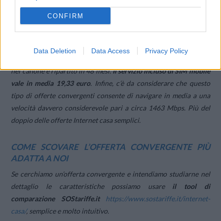
Le
offerte Internet casa e
SIM mobile
insieme
hanno un costo
CONFIRM
medio di 36,79 euro al mese che scende
34,28 euro al mese
quando sono in promozione. Il costo di attivazione è di 35,43
euro, circa la metà di quanto si paga di solito con i pacchetti
Data Deletion
Data Access
Privacy Policy
internet casa. Il costo del modem è di circa 130,15 euro, incluso
nel canone e ripartito in 48 mesi.
Il servizio incluso di SIM mobile
vale in media 19,33 euro
. Infine, c’è da considerare che questo
tipo di offerte convergenti consente di navigare in media a una
velocità davvero considerevole pari a circa 1463 Mbps. Più del
doppio delle offerte Internet casa semplici.
COME SCOVARE L’OFFERTA CONVERGENTE PIÙ
ADATTA A NOI
Se cerchiamo un’offerta convergente e intendiamo studiarne nel
dettaglio le caratteristiche possiamo usare
il tool di
comparazione SOStariffe.it
https://www.sostariffe.it/
internet-
casa/
, semplice e molto intuitivo.