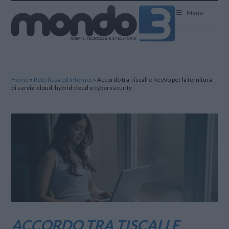
Mondo3
Menu
Home
»
Rete fissa ed internet
»
Accordo tra Tiscali e ReeVo per la fornitura
di servizi cloud, hybrid cloud e cybersecurity
ACCORDO TRA TISCALI E