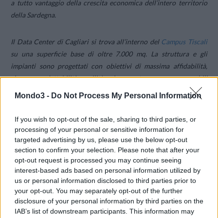
a tutto vantaggio della crescita economica dell’intero territorio
della Sardegna.
Il Data Center di Cagliari si trova all’interno del
Campus Tiscali
su una superficie base di oltre 7.000 mq. La struttura e gli
impianti sono progettati con obiettivi di massima affidabilità,
sicurezza, adattabilità e agilità nel supporto e sono paragonabili
al massimo standard previsto dalla classificazione internazionale
Mondo3 -
Do Not Process My Personal Information
Tier IV.
If you wish to opt-out of the sale, sharing to third parties, or
processing of your personal or sensitive information for
targeted advertising by us, please use the below opt-out
section to confirm your selection. Please note that after your
opt-out request is processed you may continue seeing
interest-based ads based on personal information utilized by
us or personal information disclosed to third parties prior to
your opt-out. You may separately opt-out of the further
disclosure of your personal information by third parties on the
IAB’s list of downstream participants. This information may