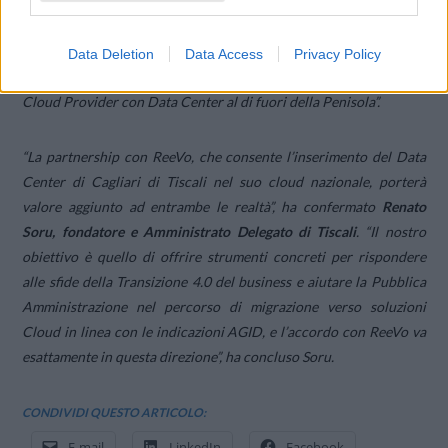
competitivi attirando le aziende e Pubbliche Amministrazioni
Locali nonché accrescere e confermare i clienti attuali. Questo
quarto Data Center, localizzato in Sardegna, renderà ancora più
Data Deletion
Data Access
Privacy Policy
sicure le soluzioni offerte da ReeVo e ci porterà ad essere l’unico
Cloud Provider con Data Center al di fuori della Penisola”.
“
La partnership con ReeVo, che consente l’inserimento del Data
Center di Cagliari di Tiscali nel suo cloud nazionale, porterà
valore aggiunto ad entrambe le realtà”,
ha confermato
Renato
Soru, fondatore e Amministrato Delegato di Tiscali
.
“Il nostro
obiettivo è quello di offrire strumenti concreti per rispondere
alle sfide della Transizione 4.0 del business e aiutare la Pubblica
Amministrazione nel percorso di migrazione verso soluzioni
Cloud in linea con le indicazioni AGID, e l’accordo con ReeVo va
esattamente in questa direzione”
, ha concluso Soru.
CONDIVIDI QUESTO ARTICOLO:
E-mail
LinkedIn
Facebook