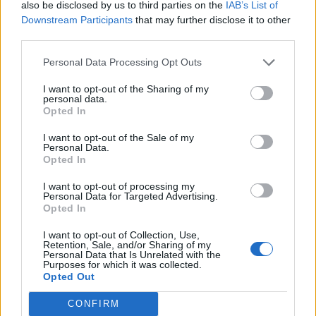
also be disclosed by us to third parties on the
IAB’s List of
Downstream Participants
that may further disclose it to other
third parties.
Personal Data Processing Opt Outs
I want to opt-out of the Sharing of my
personal data.
Opted In
I want to opt-out of the Sale of my
Personal Data.
Opted In
I want to opt-out of processing my
Personal Data for Targeted Advertising.
Opted In
Salvatore Giannetto, Fondatore e Presidente di ReeVo
ha così
I want to opt-out of Collection, Use,
Retention, Sale, and/or Sharing of my
commentato: “
La collaborazione con Tiscali rappresenta un
Personal Data that Is Unrelated with the
importante tassello nel consolidamento dell’esistente
Purposes for which it was collected.
Opted Out
partnership. La nostra presenza diretta in Sardegna con un
nuovo Data Center riteniamo possa portare importanti vantaggi
CONFIRM