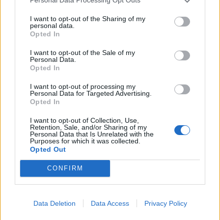
Personal Data Processing Opt Outs
“In questo modo liberi professionisti e aziende di qualsiasi
I want to opt-out of the Sharing of my
dimensione possono sfruttare tutte le potenzialità offerte dalla
personal data.
Opted In
tecnologia cloud per aprire o rafforzare la propria presenza sul
web”
, ha concluso Podda.
I want to opt-out of the Sale of my
Personal Data.
Opted In
I want to opt-out of processing my
Personal Data for Targeted Advertising.
Opted In
I want to opt-out of Collection, Use,
Retention, Sale, and/or Sharing of my
Personal Data that Is Unrelated with the
Purposes for which it was collected.
Opted Out
CONFIRM
Data Deletion
Data Access
Privacy Policy