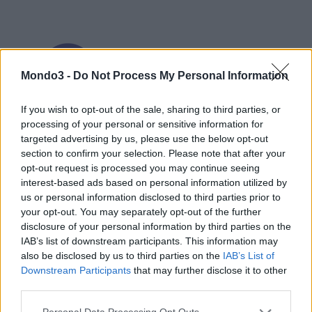
Mondo3 -
Do Not Process My Personal Information
If you wish to opt-out of the sale, sharing to third parties, or
processing of your personal or sensitive information for
targeted advertising by us, please use the below opt-out
section to confirm your selection. Please note that after your
opt-out request is processed you may continue seeing
Tiscali domini e hosting si candida dunque a diventare un
interest-based ads based on personal information utilized by
riferimento di eccellenza per aziende e professionisti, grazie
us or personal information disclosed to third parties prior to
anche alla semplicità d’uso della sua piattaforma, nella quale sono
your opt-out. You may separately opt-out of the further
già preinstallate centinaia di applicazioni della libreria
disclosure of your personal information by third parties on the
Softaculous. Tra queste figurano quelle più rilevanti per la
IAB’s list of downstream participants. This information may
also be disclosed by us to third parties on the
IAB’s List of
creazione di siti web e blog, come WordPress, Joomla, Drupal, e
Downstream Participants
that may further disclose it to other
le più utilizzate per lo sviluppo di piattaforme di e-commerce,
third parties.
come Magento e Prestashop.