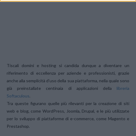
Tiscali domini e hosting si candida dunque a diventare un
riferimento di eccellenza per aziende e professionisti, grazie
anche alla semplicità d’uso della sua piattaforma, nella quale sono
già preinstallate centinaia di applicazioni della
libreria
Softaculous
.
Tra queste figurano quelle più rilevanti per la creazione di siti
web e blog, come WordPress, Joomla, Drupal, e le più utilizzate
per lo sviluppo di piattaforme di e-commerce, come Magento e
Prestashop.