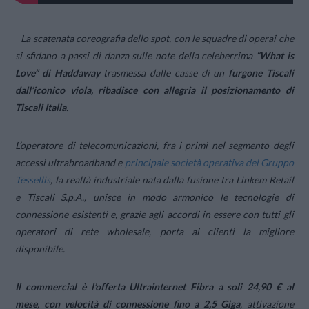
La scatenata coreografia dello spot, con le squadre di operai che
si sfidano a passi di danza sulle note della celeberrima
“What is
Love” di Haddaway
trasmessa dalle casse di un
furgone Tiscali
dall’iconico viola, ribadisce con allegria il posizionamento di
Tiscali Italia.
L’operatore di telecomunicazioni, fra i primi nel segmento degli
accessi ultrabroadband e
principale società operativa del Gruppo
Tessellis
, la realtà industriale nata dalla fusione tra Linkem Retail
e Tiscali S.p.A., unisce in modo armonico le tecnologie di
connessione esistenti e, grazie agli accordi in essere con tutti gli
operatori di rete wholesale, porta ai clienti la migliore
disponibile.
Il commercial è l’offerta Ultrainternet Fibra a soli 24,90 € al
mese
,
con velocità di connessione fino a 2,5 Giga
, attivazione