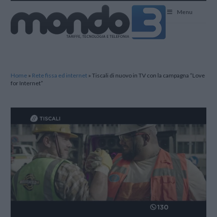
Mondo3
Menu
Home
»
Rete fissa ed internet
»
Tiscali di nuovo in TV con la campagna “Love
for Internet”