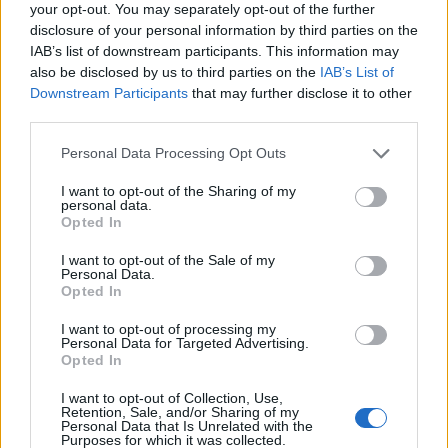
your opt-out. You may separately opt-out of the further
disclosure of your personal information by third parties on the
IAB’s list of downstream participants. This information may
also be disclosed by us to third parties on the
IAB’s List of
Downstream Participants
that may further disclose it to other
third parties.
Personal Data Processing Opt Outs
Ma c’è
una grande novità
rispetto alla campagna dello scorso
autunno:
compresa nel prezzo, una SIM mobile con 50 GB, 1000
I want to opt-out of the Sharing of my
personal data.
minuti e 100 SMS gratis per i primi due mesi senza vincoli di
Opted In
ricarica
: dal terzo mese, chi desidera ricaricarla potrà farlo al
costo di 5,99 € al mese.
I want to opt-out of the Sale of my
Personal Data.
Opted In
“Tiscali
, grazie anche alla fusione con Linkem,
si posiziona come
I want to opt-out of processing my
quinto operatore del mercato del fisso:
partiamo da qui per un
Personal Data for Targeted Advertising.
Opted In
percorso di sviluppo, forti di poter offrire ai nostri clienti la
miglior connessione ovunque essi si trovino. A ciò si aggiunge
I want to opt-out of Collection, Use,
una proposta molto conveniente per chi voglia provarci anche
Retention, Sale, and/or Sharing of my
Personal Data that Is Unrelated with the
per il mobile, un mercato ove stiamo crescendo e nel quale
Purposes for which it was collected.