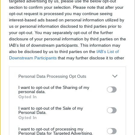
targeted advertising by us, please use the below opt-out
Mbps in
Download Speed ​​Experience
, più veloce di quello che si
section to confirm your selection. Please note that after your
è visto nelle altre tre regioni, sebbene tutti abbiano goduto di
opt-out request is processed you may continue seeing
interest-based ads based on personal information utilized by
velocità superiori a 35 Mbps. Gli utenti di Opensignal nella
us or personal information disclosed to third parties prior to
regione della montagna alpina hanno sperimentato in media 35,2
your opt-out. You may separately opt-out of the further
Mbps di velocità di download, ovvero solo 1,4, 1,7 e 6,3 Mbps in
disclosure of your personal information by third parties on the
meno rispetto alle tre regioni di bassa terra.
IAB’s list of downstream participants. This information may
also be disclosed by us to third parties on the
IAB’s List of
Downstream Participants
that may further disclose it to other
L’esperienza sulla velocità di upload degli utenti di Opensignal
third parties.
nelle quattro aree geografiche svizzere varia da 10,5 Mbps a 14,3
Mbps. Ancora una volta, i clienti sull’altopiano svizzero hanno
Personal Data Processing Opt Outs
goduto in media delle velocità di upload più elevate, mentre gli
I want to opt-out of the Sharing of my
utenti nella regione alpina della montagna hanno avuto
personal data.
Opted In
un’esperienza relativamente più lenta.
I want to opt-out of the Sale of my
Personal Data.
Mentre i due terzi della popolazione vivono sull’altopiano
Opted In
svizzero, gli operatori mobili mirano a distribuire reti 5G
attraverso le varie regioni della Svizzera, compresi i più remoti
I want to opt-out of processing my
Personal Data for Targeted Advertising.