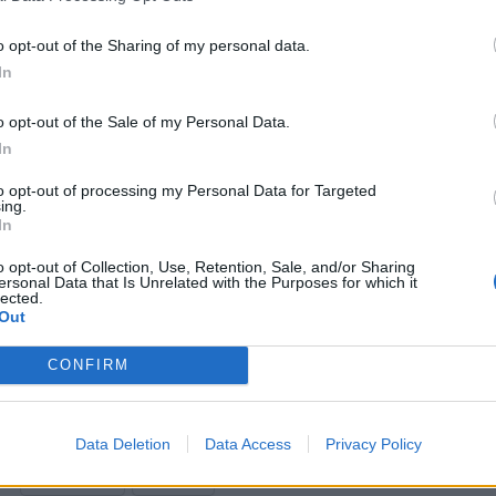
take a decision on the divestment in light of the quality 
o opt-out of the Sharing of my personal data.
In
o opt-out of the Sale of my Personal Data.
In
L’operatore – come confermano anche le parole Stéphane Richard, 
venire le offerte in tal senso ricordando che l’assetto deciso per 
to opt-out of processing my Personal Data for Targeted
ing.
soggetti
più deboli
.
In
o opt-out of Collection, Use, Retention, Sale, and/or Sharing
Chi si prenderà
Orange
dovrà quindi mantenere una rete propria in c
ersonal Data that Is Unrelated with the Purposes for which it
lected.
clienti, Sunrise e i vari MVNO presenti sul mercato.
Out
CONFIRM
CONDIVIDI QUESTO ARTICOLO:
E-mail
LinkedIn
Facebook
X
Ma
Data Deletion
Data Access
Privacy Policy
Stampa
Altro