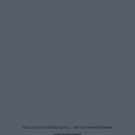
REALIZZATO DA MONDO3 S.R.L. - PARTITA IVA 06039210486