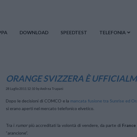
PPA
DOWNLOAD
SPEEDTEST
TELEFONIA
ORANGE SVIZZERA È UFFICIALM
28 Luglio 2011 12:10
by Andrea Trapani
Dopo le decisioni di COMCO e la
mancata fusione tra Sunrise ed O
si erano aperti nel mercato telefonico elvetico.
Tra i
rumor
più accreditati la volontà di vendere, da parte di
France
“arancione”.