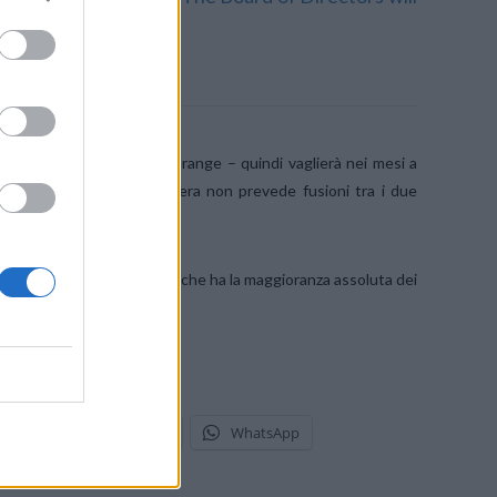
of offers received.
CEO di France Telecom-Orange – quindi vaglierà nei mesi a
i gestori operanti in Svizzera non prevede fusioni tra i due
oncorrenza con Swisscom, che ha la maggioranza assoluta dei
stodon
Telegram
WhatsApp