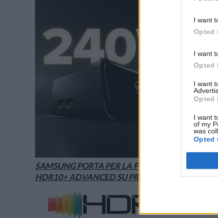
I want t
Opted 
I want t
Opted 
I want 
Advertis
Opted 
I want t
of my P
was col
Opted 
SAMSUNG PORTA PER LA PRIMA VOLTA
HDR10+ ADVANCED SU PRIME VIDEO