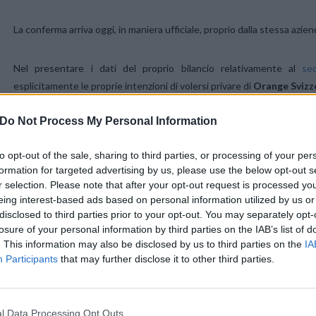
La conferma arriva oggi, in maniera ufficiale, proprio dalla stessa azie
Nel presentare i dati del proprio bilancio relativamente al
se
esplicitamente le proprie intenzioni di volersi privare di
Orange Svizz
Do Not Process My Personal Information
to opt-out of the sale, sharing to third parties, or processing of your per
formation for targeted advertising by us, please use the below opt-out s
r selection. Please note that after your opt-out request is processed y
eing interest-based ads based on personal information utilized by us or
disclosed to third parties prior to your opt-out. You may separately opt-
losure of your personal information by third parties on the IAB’s list of
. This information may also be disclosed by us to third parties on the
IA
Participants
that may further disclose it to other third parties.
In addition, the Group announces that following the re
the process for a potential disposal of its consumer bu
l Data Processing Opt Outs