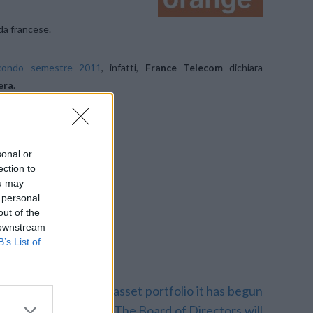
nda francese.
condo semestre 2011
, infatti,
France Telecom
dichiara
era
.
sonal or
ection to
ou may
 personal
out of the
 downstream
B’s List of
view of its European asset portfolio it has begun
siness in Switzerland. The Board of Directors will