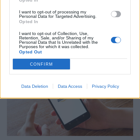
Opted In
X
Mastodon
Telegram
I want to opt-out of processing my
WhatsApp
Stampa
Altro
Personal Data for Targeted Advertising.
Opted In
I want to opt-out of Collection, Use,
Retention, Sale, and/or Sharing of my
Personal Data that Is Unrelated with the
Purposes for which it was collected.
Opted Out
LE MIGLIORI OFFERTE AMAZON
CONFIRM
Data Deletion
Data Access
Privacy Policy