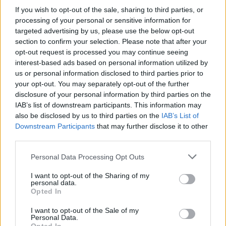
If you wish to opt-out of the sale, sharing to third parties, or
Trascorso un anno, l’
opzione message
verrà
processing of your personal or sensitive information for
targeted advertising by us, please use the below opt-out
automaticamente bloccata e potrà essere riattivata
section to confirm your selection. Please note that after your
alla regolare tariffa. Anche la normale tariffa di
opt-out request is processed you may continue seeing
Sunrise per l’invio di messaggi è tra le più
interest-based ads based on personal information utilized by
us or personal information disclosed to third parties prior to
vantaggiose:. Un SMS costa 10 ct. e un MMS 50 ct.
your opt-out. You may separately opt-out of the further
(in Svizzera).
disclosure of your personal information by third parties on the
IAB’s list of downstream participants. This information may
also be disclosed by us to third parties on the
IAB’s List of
Downstream Participants
that may further disclose it to other
third parties.
Commenta la news nel nostro
forum dedicato alla telefonia in
Personal Data Processing Opt Outs
Svizzera
.
I want to opt-out of the Sharing of my
personal data.
Opted In
CONDIVIDI QUESTO ARTICOLO:
E-mail
LinkedIn
Facebook
I want to opt-out of the Sale of my
Personal Data.