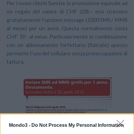
Per i nuovi clienti Sunrise la promozione equivale ad
un regalo del valore di CHF 228.-: essi ricevono
gratuitamente l’opzione message (1000 SMS / MMS
al mese) per un anno. Questa normalmente costa
CHF 19.- al mese. Particolarmente in combinazione
con un abbonamento forfettario (flatrate) questo
permette l’uso del cellulare senza preoccupazioni di
fattura.
Mondo3 -
Do Not Process My Personal Information