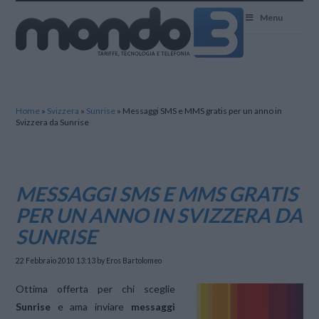
Mondo3
Menu
Home
»
Svizzera
»
Sunrise
»
Messaggi SMS e MMS gratis per un anno in
Svizzera da Sunrise
MESSAGGI SMS E MMS GRATIS
PER UN ANNO IN SVIZZERA DA
SUNRISE
22 Febbraio 2010 13:13
by Eros Bartolomeo
Ottima offerta per chi sceglie
Sunrise
e ama inviare
messaggi