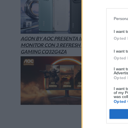
Persona
I want t
AGON BY AOC PRESENTA IL NUOVO
Opted 
MONITOR CON 3 REFRESH RATE: ECCO IL
GAMING CQ32G4ZA
I want t
Opted 
I want 
Advertis
Opted 
I want t
of my P
was col
Opted 