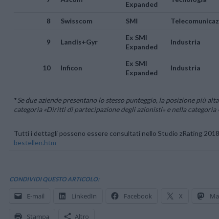
Expanded
8
Swisscom
SMI
Telecomunicaz
Ex SMI
9
Landis+Gyr
Industria
Expanded
Ex SMI
10
Inficon
Industria
Expanded
*
Se due aziende presentano lo stesso punteggio, la posizione più alta
categoria «Diritti di partecipazione degli azionisti» e nella categoria 
Tutti i dettagli possono essere consultati nello Studio zRating 201
bestellen.htm
CONDIVIDI QUESTO ARTICOLO:
E-mail
LinkedIn
Facebook
X
Ma
Stampa
Altro