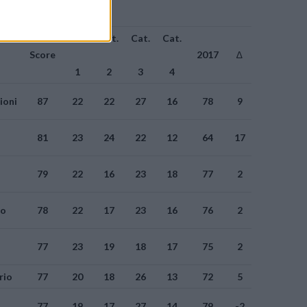
Cat.
Cat.
Cat.
Cat.
Score
2017
∆
1
2
3
4
ioni
87
22
22
27
16
78
9
81
23
24
22
12
64
17
79
22
16
23
18
77
2
mo
78
22
17
23
16
76
2
77
23
19
18
17
75
2
rio
77
20
18
26
13
72
5
77
19
17
27
14
79
-2