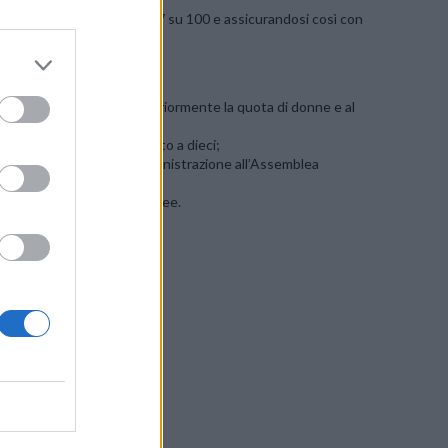
punti, arrivando a quota 87 su 100 e assicurandosi così con
i seguenti:
Sunrise ha aumentato ulteriormente la quota di donne e al
ministrazione è ora fissato a dieci;
sferita dal Consiglio d’amministrazione all’Assemblea
lla registrazione dei nominee.
i Inrate AG)