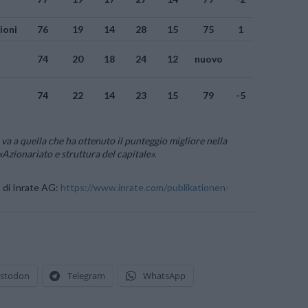
ioni
76
19
14
28
15
75
1
74
20
18
24
12
nuovo
74
22
14
23
15
79
-5
 va a quella che ha ottenuto il punteggio migliore nella
«Azionariato e struttura del capitale».
8 di Inrate AG:
https://www.inrate.com/
publikationen-
stodon
Telegram
WhatsApp