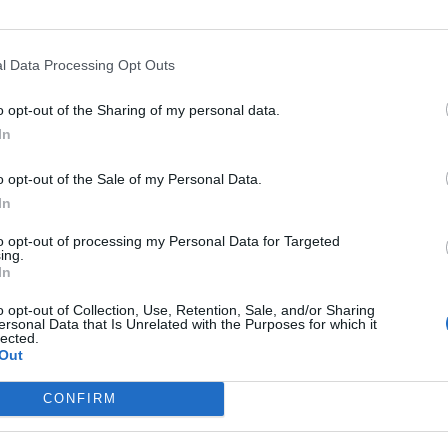
Rispetto all’anno precedente, Sunrise è riuscita a guadagnare nove 
distacco il 1° posto.
I fattori che, tra gli altri, hanno contribuito a questo successo sono 
l Data Processing Opt Outs
con Ingrid Deltenre come nuova consigliera d’amministrazione, 
o opt-out of the Sharing of my personal data.
contempo l’autonomia del Consiglio d’amministrazione;
In
il numero massimo di mandati esterni consentito in Consiglio d’am
la competenza della revoca dalla quotazione in borsa è stata tra
o opt-out of the Sale of my Personal Data.
generale;
il Consiglio d’amministrazione non ha più potere discrezionale ne
In
to opt-out of processing my Personal Data for Targeted
Estratto della classifica generale (fonte: Studio zRating 2018 d
ing.
In
Cat. 1: Azionariato e struttura del capitale
o opt-out of Collection, Use, Retention, Sale, and/or Sharing
ersonal Data that Is Unrelated with the Purposes for which it
lected.
Cat. 2: Diritti di partecipazione degli azionisti
Out
Cat. 3: Composizione CA/CD e politica d’informazione
CONFIRM
Cat. 4: Modelli di remunerazione e partecipazione CA/CD