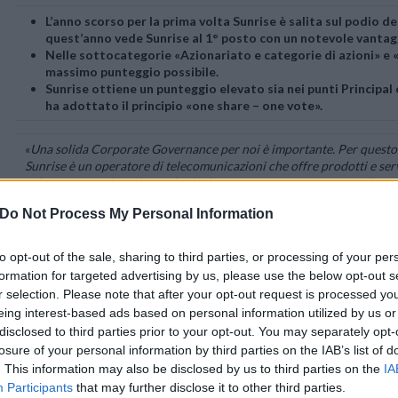
L’anno scorso per la prima volta Sunrise è salita sul podio de
quest’anno vede Sunrise al 1° posto con un notevole vantag
Nelle sottocategorie «Azionariato e categorie di azioni» e «
massimo punteggio possibile.
Sunrise ottiene un punteggio elevato sia nei punti Principal c
ha adottato il principio «one share – one vote».
«
Una solida Corporate Governance per noi è importante. Per questo s
Sunrise è un operatore di telecomunicazioni che offre prodotti e servi
solo: siamo anche un’azienda che lavora seriamente in termini di go
azionisti forti diritti di partecipazione e prevenendo potenziali conf
Do Not Process My Personal Information
Peter Kurer, presidente del Consiglio d’amministrazione di Sunrise.
to opt-out of the sale, sharing to third parties, or processing of your per
È già la decima volta che Inrate AG conduce il suo zRating. Lo stud
formation for targeted advertising by us, please use the below opt-out s
base dei rapporti di gestione 2017 e delle assemblee generali 2018,
statuti già nell’anno dell’approvazione da parte dell’Assemblea gene
r selection. Please note that after your opt-out request is processed y
eing interest-based ads based on personal information utilized by us or
disclosed to third parties prior to your opt-out. You may separately opt-
Il
zRating
valuta 59 criteri nelle categorie «Azionariato e struttura del
losure of your personal information by third parties on the IAB’s list of
«Composizione del Consiglio d’amministrazione (CA)/Comitato diretti
. This information may also be disclosed by us to third parties on the
IA
remunerazione e partecipazione CA/CD», ponderati con un modello di
Participants
that may further disclose it to other third parties.