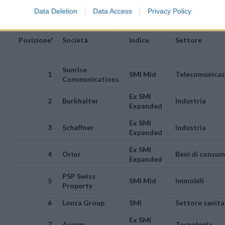
Data Deletion
Data Access
Privacy Policy
Posizione*
Società
Indice
Settore
Sunrise
1
SMI Mid
Telecomunicaz
Communications
Ex SMI
2
Burkhalter
Industria
Expanded
Ex SMI
3
Schaffner
Industria
Expanded
Ex SMI
4
Orior
Beni di consu
Expanded
PSP Swiss
5
SMI Mid
Immobili
Property
6
Lonza Group
SMI
Settore sanita
Ex SMI
7
Ascom
Tecnologia