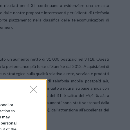
i risultati per il 3T continuano a evidenziare una crescita
 dalle nostre proposte interessanti per i clienti di telefonia
rte piazzamento nella classifica delle telecomunicazioni di
lenger».
nuto un aumento netto di 31 000 postpaid nel 3T18. Questi
a performance più forte di Sunrise dal 2012. Acquisizioni di
s strategico sulla qualità relativo a rete, servizio e prodotti
 di nuovi clienti netti di telefonia mobile postpaid a/a,
 di clienti prepaid ha continuato a ridursi su base annua con
ero degli abbonati Internet del 3T è salito del +9,4 % a/a a
 a 235 500 unità. I forti aumenti sono stati sostenuti dalla
sonal or
isivi (ad es., «Sky Show»), dall’attenzione all’eccellenza del
ection to
ou may
 personal
out of the