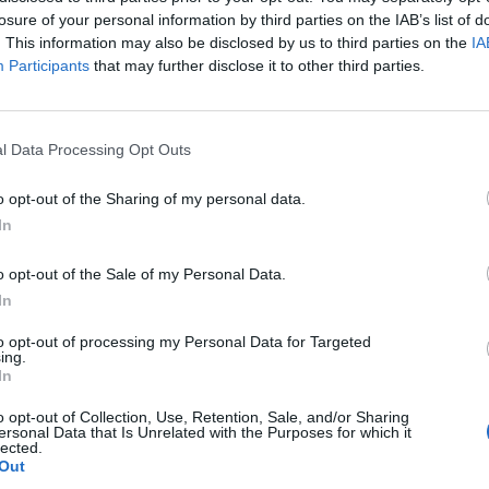
Crescita dei ricavi da servizi trainata dai settori postpaid, Inte
losure of your personal information by third parties on the IAB’s list of
. This information may also be disclosed by us to third parties on the
IA
Participants
that may further disclose it to other third parties.
I ricavi totali sono aumentati del +1,9 % (incluso IFRS 15 +1,9 %) a
hardware e servizi. Questi ultimi sono cresciuti del +1,4 % a/a a se
postpaid, Internet/TV e B2B. Le offerte promozionali estive per il r
l Data Processing Opt Outs
ricavi dei servizi, rispetto al +2,9 % a/a, come indicato nei risultati del
o opt-out of the Sharing of my personal data.
EBITDA rett. in aumento dell’1,3 % (escluse le antenne) per il 3T
In
o opt-out of the Sale of my Personal Data.
L’utile lordo è aumentato del +1,4 % a/a raggiungendo 311 milioni di 
In
diminuito del -0,6 % (incluso IFRS 15 0,0 %) a 157 milioni di CHF, tra
dismissione delle antenne nell’agosto 2017. Escludendo tale impatt
to opt-out of processing my Personal Data for Targeted
miglioramento dell’utile lordo parzialmente reinvestito nella dinami
ing.
In
offerte promozionali estive per il roaming hanno ridotto il tasso di cr
a/a del 2T (rett. antenne). L’utile netto ha registrato un miglioramen
o opt-out of Collection, Use, Retention, Sale, and/or Sharing
ersonal Data that Is Unrelated with the Purposes for which it
guadagni derivanti dalla dismissione delle antenne.
lected.
Out