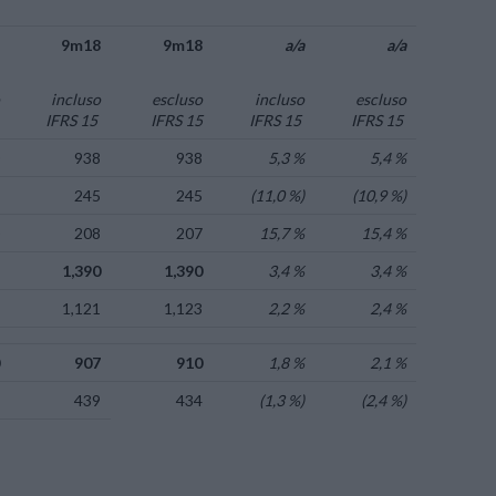
7
9m18
9m18
a/a
a/a
o
incluso
escluso
incluso
escluso
5
IFRS 15
IFRS 15
IFRS 15
IFRS 15
0
938
938
5,3 %
5,4 %
5
245
245
(11,0 %)
(10,9 %)
0
208
207
15,7 %
15,4 %
5
1,390
1,390
3,4 %
3,4 %
7
1,121
1,123
2,2 %
2,4 %
0
907
910
1,8 %
2,1 %
4
439
434
(1,3 %)
(2,4 %)
3