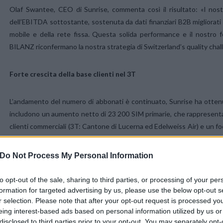
Olaf Swantee, CEO di Sunrise, commenta così il risultato: «I nostr
dell’EBITDA sottostante, sostenuta da dati finanziari B2B migliorati e
mobile e della rete fissa. Questa solida performance e il nostro fo
BILANZ riconfermano la nostra strategia di Switzerland’s quality chal
Forte crescita della base clienti nel 3T
L’andamento del numero di abbonati è continuato, Sunrise ha otte
includono un aumento netto di 23 200 SIM primarie, che rappresenta l
clienti commerciali (3T: Cantone di Lucerna ed Edelweiss Air) e un focu
hanno permesso questo sviluppo. Sunrise ha registrato un +7,9 %
un’accelerazione rispetto al +7,7 % del trimestre precedente. La base
Do Not Process My Personal Information
la migrazione costante di clienti verso le offerte postpaid. Il num
448 700 unità, mentre gli abbonati TV sono aumentati del +17,2 % a/a
to opt-out of the sale, sharing to third parties, or processing of your per
tariffa combinata «Sunrise ONE», dal miglioramento dei contenuti telev
formation for targeted advertising by us, please use the below opt-out s
r selection. Please note that after your opt-out request is processed y
servizio e dalle offerte promozionali dedicate.
eing interest-based ads based on personal information utilized by us or
disclosed to third parties prior to your opt-out. You may separately opt-