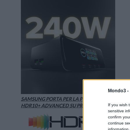
Mondo3 -
SAMSUNG PORTA PER LA PRIMA VOLTA
If you wish 
HDR10+ ADVANCED SU PRIME VIDEO
sensitive in
confirm you
continue se
information 