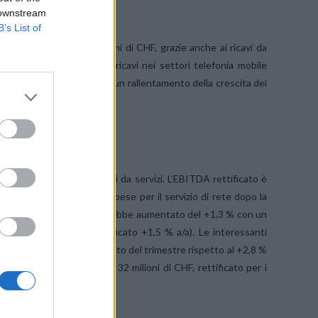
rnet/TV e B2B
 downstream
B’s List of
/a raggiungendo 469 milioni di CHF, grazie anche ai ricavi da
guito della crescita dei ricavi nei settori telefonia mobile
oaming hanno determinato un rallentamento della crescita dei
 2T in agosto.
CHF, grazie anche ai ricavi da servizi. L’EBITDA rettificato è
inato dall’aumento delle spese per il servizio di rete dopo la
o, l’EBITDA rettificato sarebbe aumentato del +1,3 % con un
ca di crescita (Opex rettificato +1,5 % a/a). Le interessanti
escita dell’EBITDA rettificato del trimestre rispetto al +2,8 %
to da 22 milioni di CHF a 32 milioni di CHF, rettificato per i