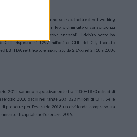
tà del Capex rispetto all’anno scorso. Inoltre il net working
 telefoni. L’equity free cash flow è diminuito di conseguenza
8, in linea con le aspettative aziendali. Il debito netto ha
di CHF rispetto ai 1297 milioni di CHF del 2T, trainato
o ed EBITDA rettificato è migliorato da 2,19x nel 2T18 a 2,08x
rcizio 2018 saranno rispettivamente tra 1830–1870 milioni di
sercizio 2018 oscilli nel range 283–323 milioni di CHF. Se le
e di proporre per l’esercizio 2018 un dividendo compreso tra
rimento di capitale nell’esercizio 2019.