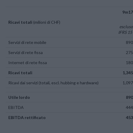
9m1
Ricavi totali
(milioni di CHF)
esclus
IFRS 1
Servizi di rete mobile
89
Servizi di rete fissa
27
Internet di rete fissa
18
Ricavi totali
1,34
Ricavi dai servizi (totali, escl. hubbing e hardware)
1,09
Utile lordo
89
EBITDA
44
EBITDA rettificato
45